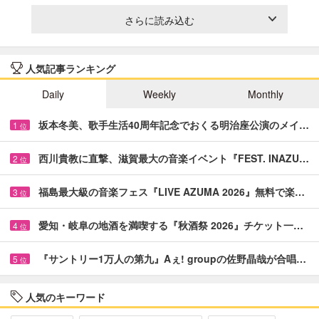
さらに読み込む
人気記事ランキング
Daily
Weekly
Monthly
坂本冬美、歌手生活40周年記念でおくる明治座公演のメイ…
1
位
西川貴教に直撃、滋賀最大の音楽イベント『FEST. INAZU…
2
位
福島最大級の音楽フェス『LIVE AZUMA 2026』無料で楽…
3
位
愛知・岐阜の地酒を満喫する『秋酒祭 2026』チケット一…
4
位
『サントリー1万人の第九』Aぇ! groupの佐野晶哉が合唱…
5
位
人気のキーワード