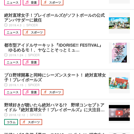
ニュース
音楽
スポーツ
絶対直球女子！プレイボールズがソフトボールの公式
アンバサダーに就任
2019.4.3 ｜ SPICER
ニュース
スポーツ
都市型アイドルサーキット『IDORISE!! FESTIVAL』
ゆるめるモ！、ヤなことそっとミュ…
2019.1.24 ｜ SPICER
ニュース
音楽
プロ野球開幕と同時にシーズンスタート！ 絶対直球女
子！プレイボールズ
2019.1.15 ｜ SPICER
ニュース
音楽
スポーツ
野球好きが聴いたら絶対ハマる!? 野球コンセプトア
イドル『絶対直球女子！プレイボールズ』に大注目…
2018.12.12 ｜ SPICER
コラム
スポーツ