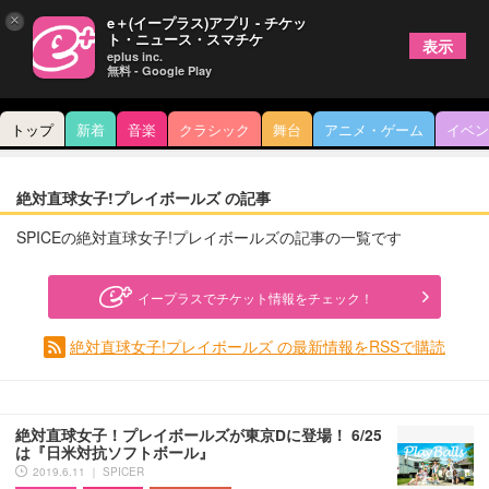
×
e＋(イープラス)アプリ - チケッ
ト・ニュース・スマチケ
表示
eplus inc.
無料 - Google Play
トップ
新着
音楽
クラシック
舞台
アニメ・ゲーム
イベン
絶対直球女子!プレイボールズ の記事
SPICEの絶対直球女子!プレイボールズの記事の一覧です
イープラスでチケット情報をチェック！
絶対直球女子!プレイボールズ の最新情報をRSSで購読
絶対直球女子！プレイボールズが東京Dに登場！ 6/25
は『日米対抗ソフトボール』
2019.6.11 ｜ SPICER