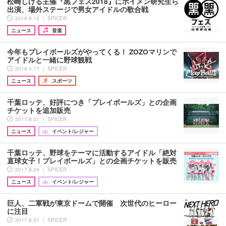
松崎しげる主催『黒フェス2018』にボイメン研究生ら
出演、場外ステージで男女アイドルの歌合戦
2018.8.13 ｜ SPICER
ニュース
音楽
今年もプレイボールズがやってくる！ ZOZOマリンで
アイドルと一緒に野球観戦
2018.4.17 ｜ SPICER
ニュース
スポーツ
千葉ロッテ、好評につき「プレイボールズ」との企画
チケットを追加販売
2017.8.31 ｜ SPICER
ニュース
イベント/レジャー
千葉ロッテ、野球をテーマに活動するアイドル「絶対
直球女子！プレイボールズ」との企画チケットを販売
2017.8.24 ｜ SPICER
ニュース
イベント/レジャー
巨人、二軍戦が東京ドームで開催 次世代のヒーロー
に注目
2017.8.21 ｜ SPICER