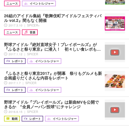
ニュース
イベント/レジャー
26組のアイドル集結『歌舞伎町アイドルフェスティバ
ル vol.2』間もなく開催
2017.3.10 ｜ SPICER+
ニュース
音楽
野球アイドル『絶対直球女子！プレイボールズ』が
『ふるさと祭り東京』に潜入！ 初々しい食レポも…
2017.1.12 ｜ SPICER
レポート
イベント/レジャー
『ふるさと祭り東京2017』が開幕 祭りもグルメも新
企画盛りだくさんな内容をレポート
2017.1.7 ｜ SPICER
レポート
イベント/レジャー
野球アイドル『プレイボールズ』は新曲MVを公開で
きるか "全員ノーバン投球"にチャレンジ
2016.6.15 ｜ SPICER
動画
レポート
イベント/レジャー