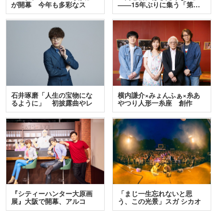
が開幕 今年も多彩なス
――15年ぶりに集う「第…
テ…
石井琢磨「人生の宝物にな
横内謙介×みょんふぁ×糸あ
るように」 初披露曲やレ
やつり人形一糸座 創作
ア…
人…
『シティーハンター大原画
「まじ一生忘れないと思
展』大阪で開幕、アルコ
う、この光景」スガ シカオ
＆…
と…