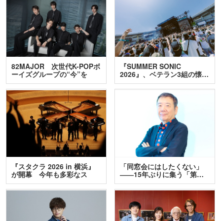
82MAJOR 次世代K-POPボ
『SUMMER SONIC
ーイズグループの“今”を
2026』、ベテラン3組の懐…
訊…
『スタクラ 2026 in 横浜』
「同窓会にはしたくない」
が開幕 今年も多彩なス
――15年ぶりに集う「第…
テ…