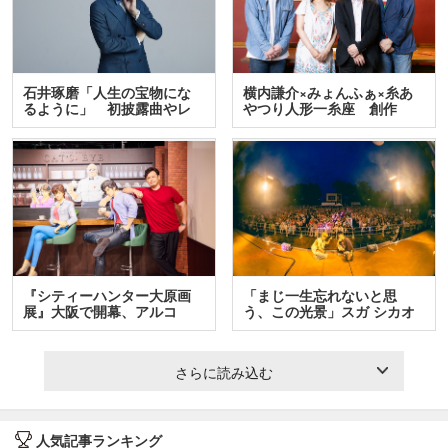
石井琢磨「人生の宝物にな
横内謙介×みょんふぁ×糸あ
るように」 初披露曲やレ
やつり人形一糸座 創作
ア…
人…
『シティーハンター大原画
「まじ一生忘れないと思
展』大阪で開幕、アルコ
う、この光景」スガ シカオ
＆…
と…
さらに読み込む
人気記事ランキング