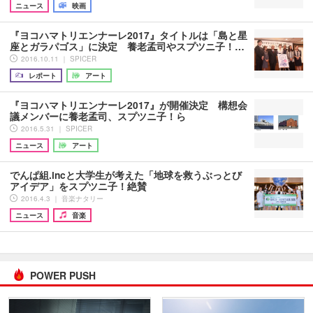
ニュース
映画
『ヨコハマトリエンナーレ2017』タイトルは「島と星
座とガラパゴス」に決定 養老孟司やスプツニ子！…
2016.10.11 ｜ SPICER
レポート
アート
『ヨコハマトリエンナーレ2017』が開催決定 構想会
議メンバーに養老孟司、スプツニ子！ら
2016.5.31 ｜ SPICER
ニュース
アート
でんぱ組.incと大学生が考えた「地球を救うぶっとび
アイデア」をスプツニ子！絶賛
2016.4.3 ｜ 音楽ナタリー
ニュース
音楽
POWER PUSH