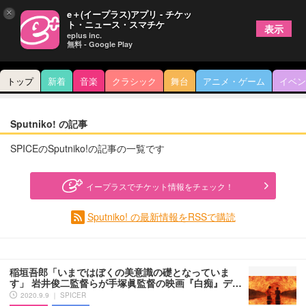
×
e＋(イープラス)アプリ - チケッ
ト・ニュース・スマチケ
表示
eplus inc.
無料 - Google Play
トップ
新着
音楽
クラシック
舞台
アニメ・ゲーム
イベン
Sputniko! の記事
SPICEのSputniko!の記事の一覧です
イープラスでチケット情報をチェック！
Sputniko! の最新情報をRSSで購読
稲垣吾郎「いまではぼくの美意識の礎となっていま
す」 岩井俊二監督らが手塚眞監督の映画『白痴』デ…
2020.9.9 ｜ SPICER