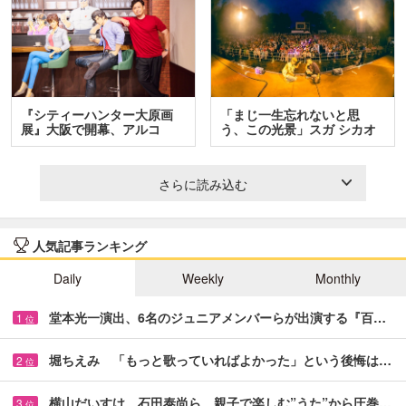
『シティーハンター大原画
「まじ一生忘れないと思
展』大阪で開幕、アルコ
う、この光景」スガ シカオ
＆…
と…
さらに読み込む
人気記事ランキング
Daily
Weekly
Monthly
堂本光一演出、6名のジュニアメンバーらが出演する『百…
1
位
堀ちえみ 「もっと歌っていればよかった」という後悔は…
2
位
横山だいすけ、石田泰尚ら 親子で楽しむ”うた”から圧巻…
3
位