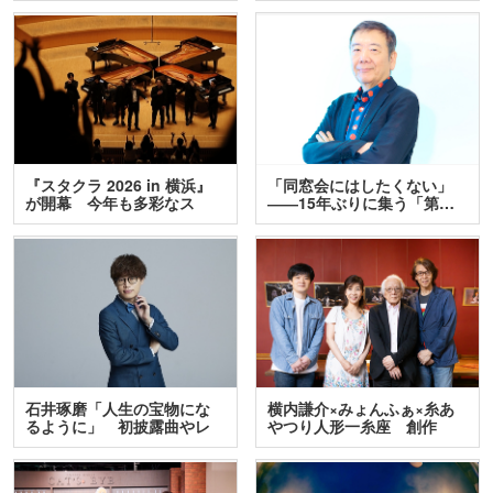
『スタクラ 2026 in 横浜』
「同窓会にはしたくない」
が開幕 今年も多彩なス
――15年ぶりに集う「第…
テ…
石井琢磨「人生の宝物にな
横内謙介×みょんふぁ×糸あ
るように」 初披露曲やレ
やつり人形一糸座 創作
ア…
人…