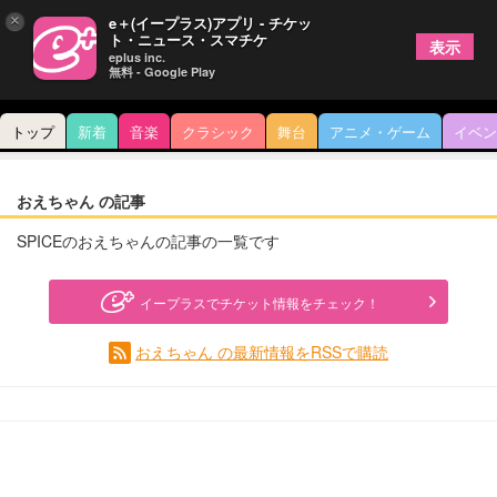
×
e＋(イープラス)アプリ - チケッ
ト・ニュース・スマチケ
表示
eplus inc.
無料 - Google Play
トップ
新着
音楽
クラシック
舞台
アニメ・ゲーム
イベン
おえちゃん の記事
SPICEのおえちゃんの記事の一覧です
イープラスでチケット情報をチェック！
おえちゃん の最新情報をRSSで購読