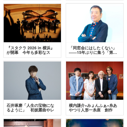
『スタクラ 2026 in 横浜』
「同窓会にはしたくない」
が開幕 今年も多彩なス
――15年ぶりに集う「第…
テ…
石井琢磨「人生の宝物にな
横内謙介×みょんふぁ×糸あ
るように」 初披露曲やレ
やつり人形一糸座 創作
ア…
人…