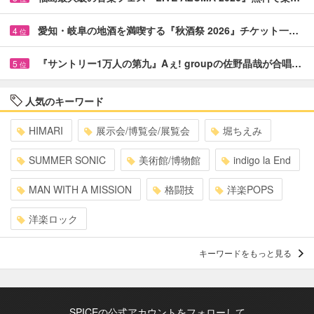
愛知・岐阜の地酒を満喫する『秋酒祭 2026』チケット一…
4
位
『サントリー1万人の第九』Aぇ! groupの佐野晶哉が合唱…
5
位
人気のキーワード
HIMARI
展示会/博覧会/展覧会
堀ちえみ
SUMMER SONIC
美術館/博物館
indigo la End
MAN WITH A MISSION
格闘技
洋楽POPS
洋楽ロック
キーワードをもっと見る
SPICEの公式アカウントをフォローして