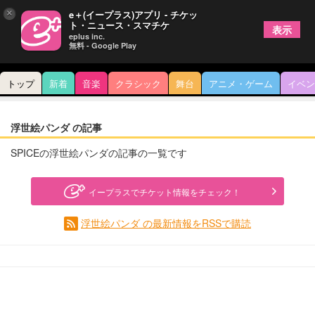
×
e＋(イープラス)アプリ - チケッ
ト・ニュース・スマチケ
表示
eplus inc.
無料 - Google Play
トップ
新着
音楽
クラシック
舞台
アニメ・ゲーム
イベン
浮世絵パンダ の記事
SPICEの浮世絵パンダの記事の一覧です
イープラスでチケット情報をチェック！
浮世絵パンダ の最新情報をRSSで購読