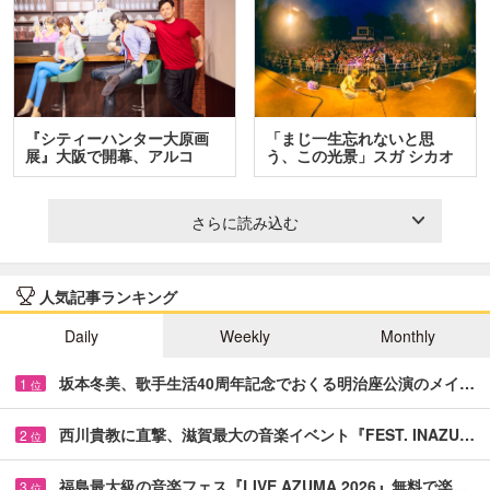
『シティーハンター大原画
「まじ一生忘れないと思
展』大阪で開幕、アルコ
う、この光景」スガ シカオ
＆…
と…
さらに読み込む
人気記事ランキング
Daily
Weekly
Monthly
坂本冬美、歌手生活40周年記念でおくる明治座公演のメイ…
1
位
西川貴教に直撃、滋賀最大の音楽イベント『FEST. INAZU…
2
位
福島最大級の音楽フェス『LIVE AZUMA 2026』無料で楽…
3
位