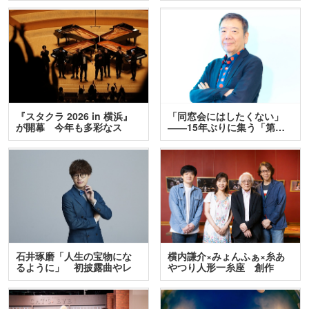
『スタクラ 2026 in 横浜』
「同窓会にはしたくない」
が開幕 今年も多彩なス
――15年ぶりに集う「第…
テ…
石井琢磨「人生の宝物にな
横内謙介×みょんふぁ×糸あ
るように」 初披露曲やレ
やつり人形一糸座 創作
ア…
人…