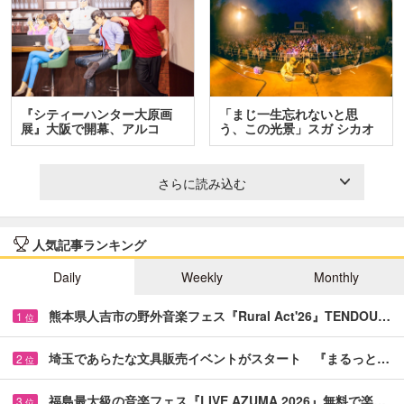
『シティーハンター大原画
「まじ一生忘れないと思
展』大阪で開幕、アルコ
う、この光景」スガ シカオ
＆…
と…
さらに読み込む
人気記事ランキング
Daily
Weekly
Monthly
熊本県人吉市の野外音楽フェス『Rural Act'26』TENDOU…
1
位
埼玉であらたな文具販売イベントがスタート 『まるっと…
2
位
福島最大級の音楽フェス『LIVE AZUMA 2026』無料で楽…
3
位