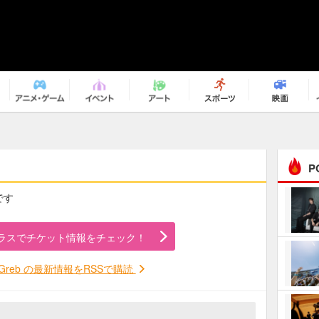
P
です
まるで原作の世界から飛
び出してきたよう！ 圧…
ラスでチケット情報をチェック！
ｅｐｌｕｓ ｗｅｅｋｅ
ｎｄ ｃｌｕｂ
y Greb の最新情報をRSSで購読
ＲｅｏＮａ“ピルグリム”