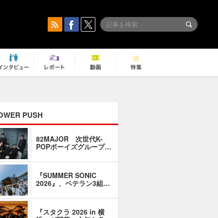
OWER PUSH
82MAJOR 次世代K-
「同窓会に
POPボーイズグループ…
い」――1
『SUMMER SONIC
石井琢磨「
2026』、ベテラン3組…
なるように
『スタクラ 2026 in 横
横内謙介×