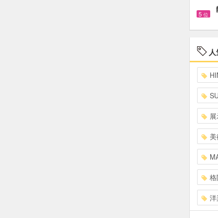
5
位
人
HI
S
展
美
MA
格
洋