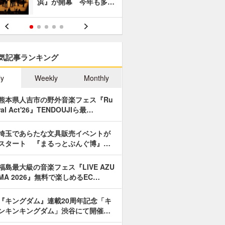
浜』が開幕 今年も多…
あやつり人
気記事ランキング
ly
Weekly
Monthly
熊本県人吉市の野外音楽フェス『Ru
ral Act'26』TENDOUJIら最…
埼玉であらたな文具販売イベントが
スタート 『まるっとぶんぐ博』…
福島最大級の音楽フェス『LIVE AZU
MA 2026』無料で楽しめるEC…
『キングダム』連載20周年記念「キ
ンキンキングダム」渋谷にて開催…