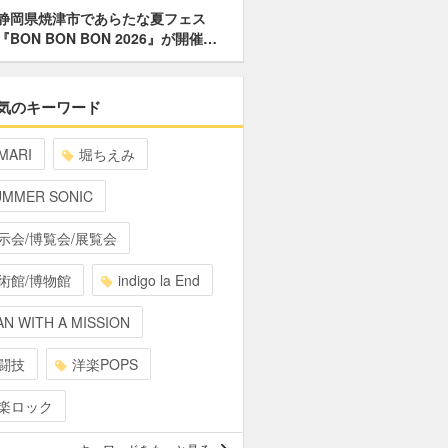
静岡県焼津市であらたな夏フェス
『BON BON BON 2026』が開催…
気のキーワード
MARI
堀ちえみ
UMMER SONIC
示会/博覧会/展覧会
術館/博物館
indigo la End
N WITH A MISSION
闘技
洋楽POPS
楽ロック