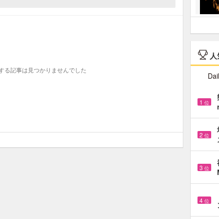
人
する記事は見つかりませんでした
Dai
1
位
2
位
3
位
4
位