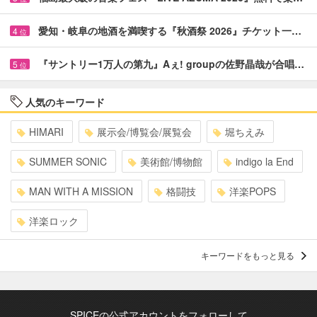
愛知・岐阜の地酒を満喫する『秋酒祭 2026』チケット一…
4
位
『サントリー1万人の第九』Aぇ! groupの佐野晶哉が合唱…
5
位
人気のキーワード
HIMARI
展示会/博覧会/展覧会
堀ちえみ
SUMMER SONIC
美術館/博物館
indigo la End
MAN WITH A MISSION
格闘技
洋楽POPS
洋楽ロック
キーワードをもっと見る
SPICEの公式アカウントをフォローして