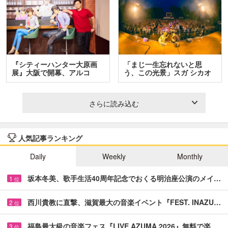
『シティーハンター大原画
「まじ一生忘れないと思
展』大阪で開幕、アルコ
う、この光景」スガ シカオ
＆…
と…
さらに読み込む
人気記事ランキング
Daily
Weekly
Monthly
坂本冬美、歌手生活40周年記念でおくる明治座公演のメイ…
1
位
西川貴教に直撃、滋賀最大の音楽イベント『FEST. INAZU…
2
位
福島最大級の音楽フェス『LIVE AZUMA 2026』無料で楽…
3
位