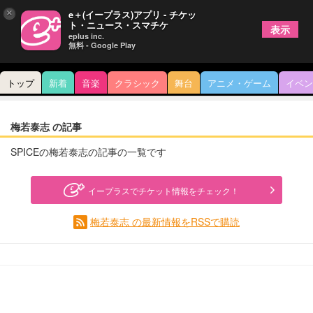
×
e＋(イープラス)アプリ - チケッ
ト・ニュース・スマチケ
表示
eplus inc.
無料 - Google Play
トップ
新着
音楽
クラシック
舞台
アニメ・ゲーム
イベン
梅若泰志 の記事
SPICEの梅若泰志の記事の一覧です
イープラスでチケット情報をチェック！
梅若泰志 の最新情報をRSSで購読