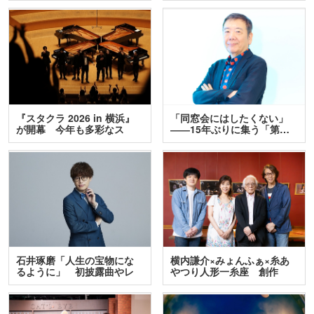
『スタクラ 2026 in 横浜』
「同窓会にはしたくない」
が開幕 今年も多彩なス
――15年ぶりに集う「第…
テ…
石井琢磨「人生の宝物にな
横内謙介×みょんふぁ×糸あ
るように」 初披露曲やレ
やつり人形一糸座 創作
ア…
人…