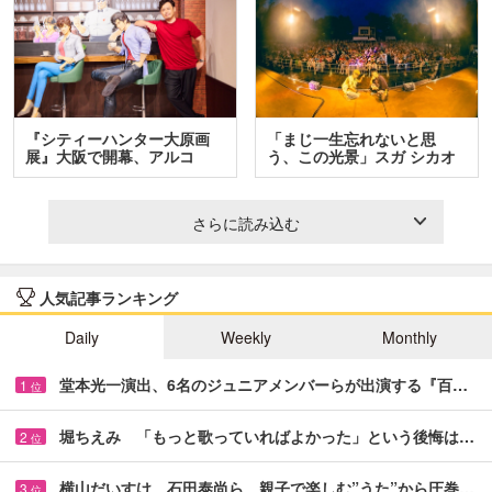
『シティーハンター大原画
「まじ一生忘れないと思
展』大阪で開幕、アルコ
う、この光景」スガ シカオ
＆…
と…
さらに読み込む
人気記事ランキング
Daily
Weekly
Monthly
堂本光一演出、6名のジュニアメンバーらが出演する『百…
1
位
堀ちえみ 「もっと歌っていればよかった」という後悔は…
2
位
横山だいすけ、石田泰尚ら 親子で楽しむ”うた”から圧巻…
3
位