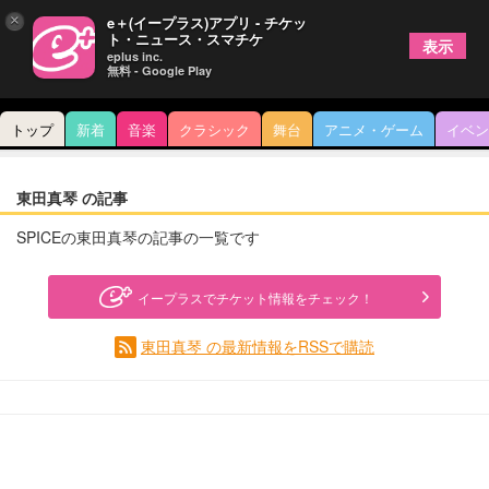
×
e＋(イープラス)アプリ - チケッ
ト・ニュース・スマチケ
表示
eplus inc.
無料 - Google Play
トップ
新着
音楽
クラシック
舞台
アニメ・ゲーム
イベン
東田真琴 の記事
SPICEの東田真琴の記事の一覧です
イープラスでチケット情報をチェック！
東田真琴 の最新情報をRSSで購読