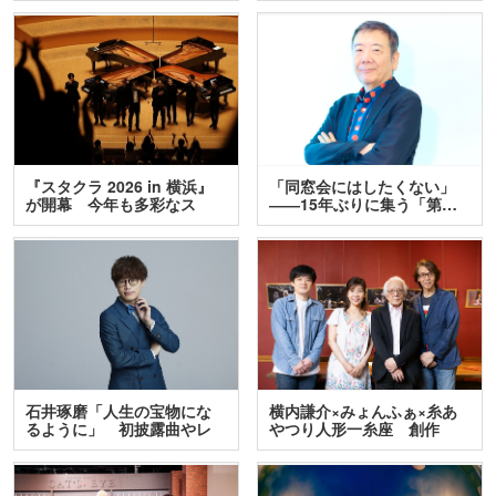
『スタクラ 2026 in 横浜』
「同窓会にはしたくない」
が開幕 今年も多彩なス
――15年ぶりに集う「第…
テ…
石井琢磨「人生の宝物にな
横内謙介×みょんふぁ×糸あ
るように」 初披露曲やレ
やつり人形一糸座 創作
ア…
人…