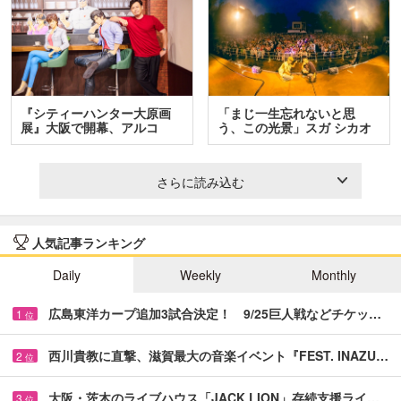
『シティーハンター大原画
「まじ一生忘れないと思
展』大阪で開幕、アルコ
う、この光景」スガ シカオ
＆…
と…
さらに読み込む
人気記事ランキング
Daily
Weekly
Monthly
広島東洋カープ追加3試合決定！ 9/25巨人戦などチケッ…
1
位
西川貴教に直撃、滋賀最大の音楽イベント『FEST. INAZU…
2
位
大阪・茨木のライブハウス「JACK LION」存続支援ライ…
3
位