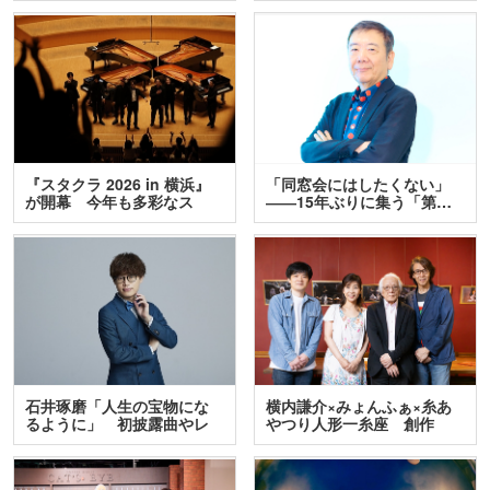
『スタクラ 2026 in 横浜』
「同窓会にはしたくない」
が開幕 今年も多彩なス
――15年ぶりに集う「第…
テ…
石井琢磨「人生の宝物にな
横内謙介×みょんふぁ×糸あ
るように」 初披露曲やレ
やつり人形一糸座 創作
ア…
人…