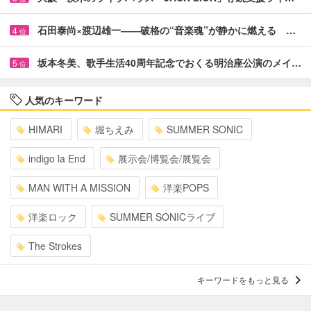
石田泰尚×渡辺雄一――破格の“音楽魂”が静かに燃える …
4
位
坂本冬美、歌手生活40周年記念でおくる明治座公演のメイ…
5
位
人気のキーワード
HIMARI
堀ちえみ
SUMMER SONIC
indigo la End
展示会/博覧会/展覧会
MAN WITH A MISSION
洋楽POPS
洋楽ロック
SUMMER SONICライブ
The Strokes
キーワードをもっと見る