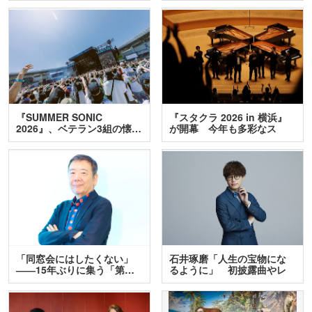
『SUMMER SONIC
『スタクラ 2026 in 横浜』
2026』、ベテラン3組の懐…
が開幕 今年も多彩なス
テ…
「同窓会にはしたくない」
石井琢磨「人生の宝物にな
――15年ぶりに集う「第…
るように」 初披露曲やレ
ア…