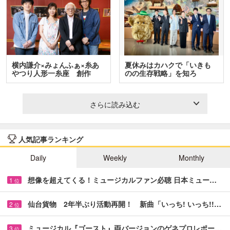
横内謙介×みょんふぁ×糸あ
夏休みはカハクで「いきも
やつり人形一糸座 創作
のの生存戦略」を知ろ
人…
う！ …
さらに読み込む
人気記事ランキング
Daily
Weekly
Monthly
想像を超えてくる！ミュージカルファン必聴 日本ミュー…
1
位
仙台貨物 2年半ぶり活動再開！ 新曲「いっち! いっち!!…
2
位
ミュージカル『ゴースト』両バージョンのゲネプロレポー…
3
位