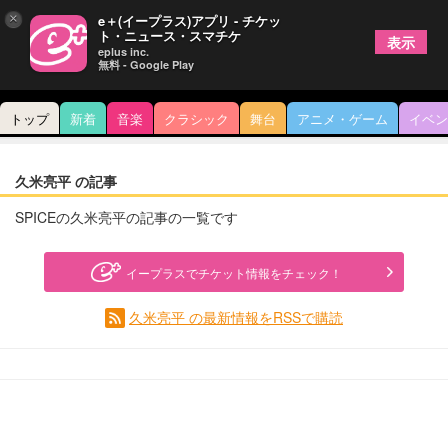
×
e＋(イープラス)アプリ - チケッ
ト・ニュース・スマチケ
表示
eplus inc.
無料 - Google Play
トップ
新着
音楽
クラシック
舞台
アニメ・ゲーム
イベン
久米亮平 の記事
SPICEの久米亮平の記事の一覧です
イープラスでチケット情報をチェック！
久米亮平 の最新情報をRSSで購読