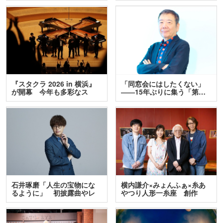
『スタクラ 2026 in 横浜』
「同窓会にはしたくない」
が開幕 今年も多彩なス
――15年ぶりに集う「第…
テ…
石井琢磨「人生の宝物にな
横内謙介×みょんふぁ×糸あ
るように」 初披露曲やレ
やつり人形一糸座 創作
ア…
人…