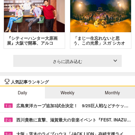
『シティーハンター大原画
「まじ一生忘れないと思
展』大阪で開幕、アルコ
う、この光景」スガ シカオ
＆…
と…
さらに読み込む
人気記事ランキング
Daily
Weekly
Monthly
広島東洋カープ追加3試合決定！ 9/25巨人戦などチケッ…
1
位
西川貴教に直撃、滋賀最大の音楽イベント『FEST. INAZU…
2
位
大阪・茨木のライブハウス「JACK LION」存続支援ライ…
3
位