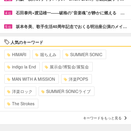
石田泰尚×渡辺雄一――破格の“音楽魂”が静かに燃える …
4
位
坂本冬美、歌手生活40周年記念でおくる明治座公演のメイ…
5
位
人気のキーワード
HIMARI
堀ちえみ
SUMMER SONIC
indigo la End
展示会/博覧会/展覧会
MAN WITH A MISSION
洋楽POPS
洋楽ロック
SUMMER SONICライブ
The Strokes
キーワードをもっと見る