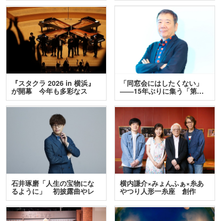
『スタクラ 2026 in 横浜』
「同窓会にはしたくない」
が開幕 今年も多彩なス
――15年ぶりに集う「第…
テ…
石井琢磨「人生の宝物にな
横内謙介×みょんふぁ×糸あ
るように」 初披露曲やレ
やつり人形一糸座 創作
ア…
人…