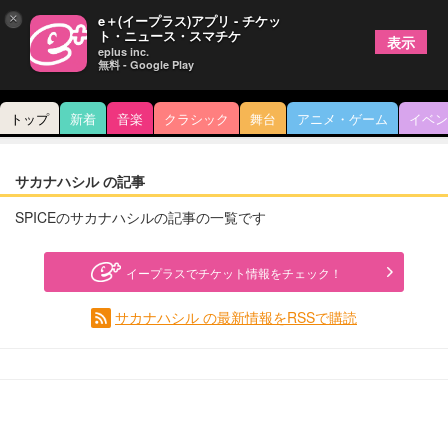
×
e＋(イープラス)アプリ - チケッ
ト・ニュース・スマチケ
表示
eplus inc.
無料 - Google Play
トップ
新着
音楽
クラシック
舞台
アニメ・ゲーム
イベン
サカナハシル の記事
SPICEのサカナハシルの記事の一覧です
イープラスでチケット情報をチェック！
サカナハシル の最新情報をRSSで購読