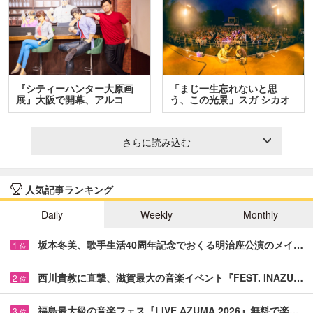
『シティーハンター大原画
「まじ一生忘れないと思
展』大阪で開幕、アルコ
う、この光景」スガ シカオ
＆…
と…
さらに読み込む
人気記事ランキング
Daily
Weekly
Monthly
坂本冬美、歌手生活40周年記念でおくる明治座公演のメイ…
1
位
西川貴教に直撃、滋賀最大の音楽イベント『FEST. INAZU…
2
位
福島最大級の音楽フェス『LIVE AZUMA 2026』無料で楽…
3
位