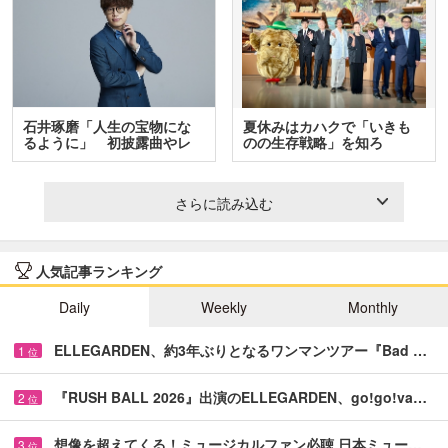
石井琢磨「人生の宝物にな
夏休みはカハクで「いきも
るように」 初披露曲やレ
のの生存戦略」を知ろ
ア…
う！ …
さらに読み込む
人気記事ランキング
Daily
Weekly
Monthly
ELLEGARDEN、約3年ぶりとなるワンマンツアー『Bad …
1
位
『RUSH BALL 2026』出演のELLEGARDEN、go!go!va…
2
位
想像を超えてくる！ミュージカルファン必聴 日本ミュー…
3
位