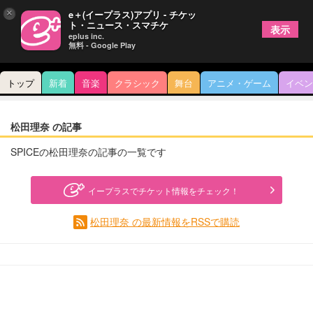
×
e＋(イープラス)アプリ - チケッ
ト・ニュース・スマチケ
表示
eplus inc.
無料 - Google Play
トップ
新着
音楽
クラシック
舞台
アニメ・ゲーム
イベン
松田理奈 の記事
SPICEの松田理奈の記事の一覧です
イープラスでチケット情報をチェック！
松田理奈 の最新情報をRSSで購読