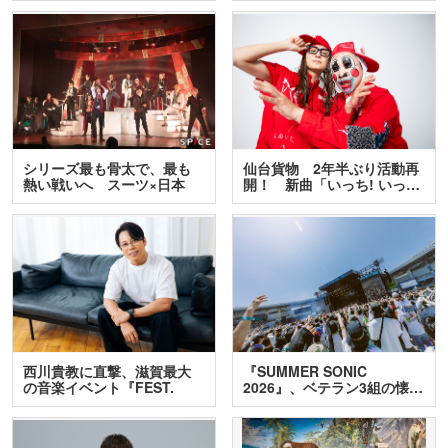
シリーズ最も骨太で、最も
仙台貨物 2年半ぶり活動再
熱い戦いへ スーツ×日本
開！ 新曲「いっち! いっ…
刀…
西川貴教に直撃、滋賀最大
『SUMMER SONIC
の音楽イベント『FEST.
2026』、ベテラン3組の懐…
INA…