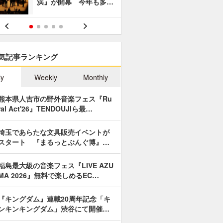
浜』が開幕 今年も多…
あやつり人
気記事ランキング
ly
Weekly
Monthly
熊本県人吉市の野外音楽フェス『Ru
ral Act'26』TENDOUJIら最…
埼玉であらたな文具販売イベントが
スタート 『まるっとぶんぐ博』…
福島最大級の音楽フェス『LIVE AZU
MA 2026』無料で楽しめるEC…
『キングダム』連載20周年記念「キ
ンキンキングダム」渋谷にて開催…