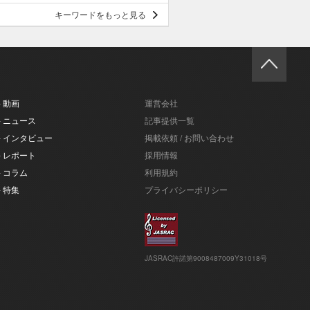
キーワードをもっと見る
- 動画
運営会社
- ニュース
記事提供一覧
- インタビュー
掲載依頼 / お問い合わせ
- レポート
採用情報
- コラム
利用規約
- 特集
プライバシーポリシー
JASRAC許諾第9008487009Y31018号