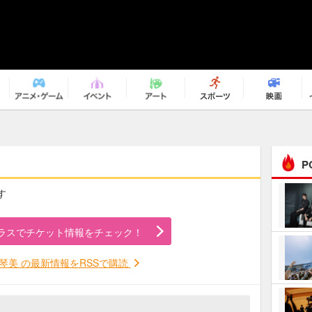
P
す
まるで原作の世界から飛
び出してきたよう！ 圧…
ラスでチケット情報をチェック！
ｅｐｌｕｓ ｗｅｅｋｅ
ｎｄ ｃｌｕｂ
琴美 の最新情報をRSSで購読
ＲｅｏＮａ“ピルグリム”