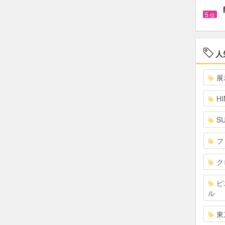
5
位
人
展
HI
S
フ
ク
ピ
ル
東