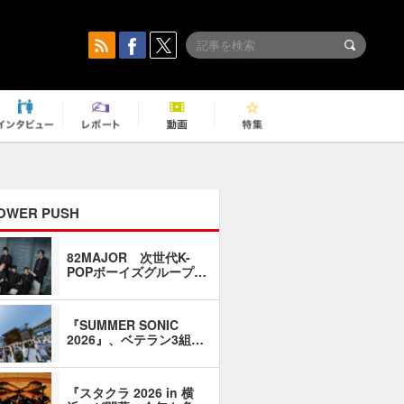
OWER PUSH
82MAJOR 次世代K-
「同窓会に
POPボーイズグループ…
い」――1
『SUMMER SONIC
石井琢磨「
2026』、ベテラン3組…
なるように
『スタクラ 2026 in 横
横内謙介×