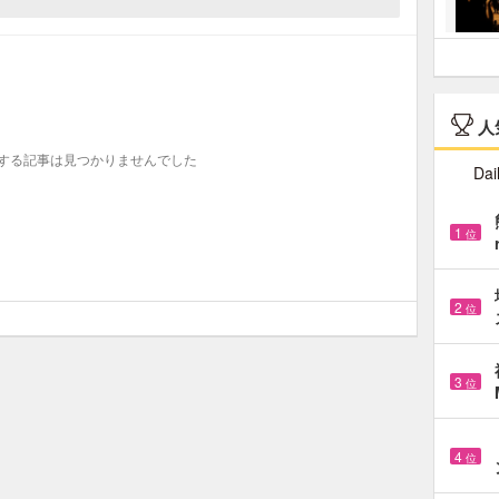
人
する記事は見つかりませんでした
Dai
1
位
2
位
3
位
4
位