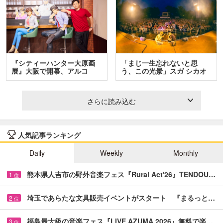
『シティーハンター大原画
「まじ一生忘れないと思
展』大阪で開幕、アルコ
う、この光景」スガ シカオ
＆…
と…
さらに読み込む
人気記事ランキング
Daily
Weekly
Monthly
熊本県人吉市の野外音楽フェス『Rural Act'26』TENDOU…
1
位
埼玉であらたな文具販売イベントがスタート 『まるっと…
2
位
福島最大級の音楽フェス『LIVE AZUMA 2026』無料で楽…
3
位