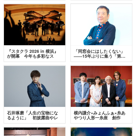
『スタクラ 2026 in 横浜』
「同窓会にはしたくない」
が開幕 今年も多彩なス
――15年ぶりに集う「第…
テ…
石井琢磨「人生の宝物にな
横内謙介×みょんふぁ×糸あ
るように」 初披露曲やレ
やつり人形一糸座 創作
ア…
人…