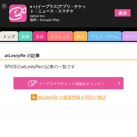
×
e＋(イープラス)アプリ - チケッ
ト・ニュース・スマチケ
表示
eplus inc.
無料 - Google Play
トップ
新着
音楽
クラシック
舞台
アニメ・ゲーム
イベン
atLestyRe の記事
SPICEのatLestyReの記事の一覧です
イープラスでチケット情報をチェック！
atLestyRe の最新情報をRSSで購読