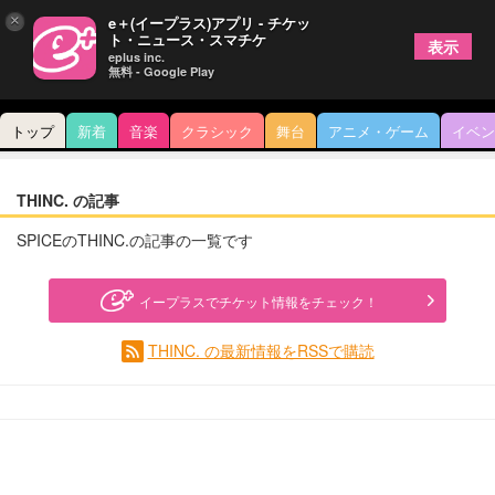
×
e＋(イープラス)アプリ - チケッ
ト・ニュース・スマチケ
表示
eplus inc.
無料 - Google Play
トップ
新着
音楽
クラシック
舞台
アニメ・ゲーム
イベン
THINC. の記事
SPICEのTHINC.の記事の一覧です
イープラスでチケット情報をチェック！
THINC. の最新情報をRSSで購読