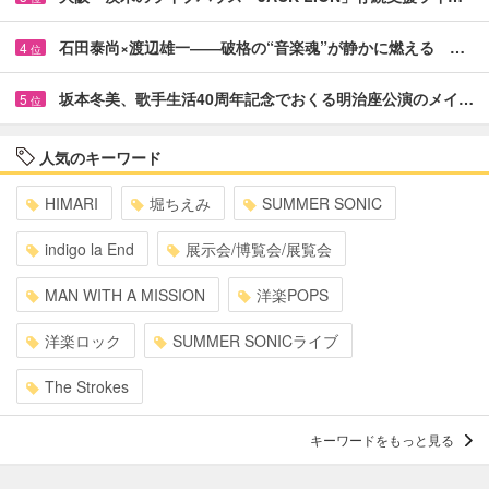
石田泰尚×渡辺雄一――破格の“音楽魂”が静かに燃える …
4
位
坂本冬美、歌手生活40周年記念でおくる明治座公演のメイ…
5
位
人気のキーワード
HIMARI
堀ちえみ
SUMMER SONIC
indigo la End
展示会/博覧会/展覧会
MAN WITH A MISSION
洋楽POPS
洋楽ロック
SUMMER SONICライブ
The Strokes
キーワードをもっと見る