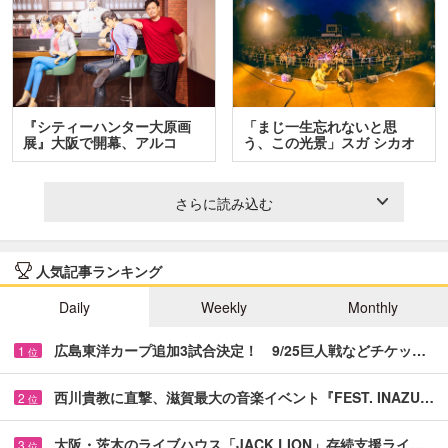
『シティーハンター大原画
「まじ一生忘れないと思
展』大阪で開幕、アルコ
う、この光景」スガ シカオ
＆…
と…
さらに読み込む
人気記事ランキング
Daily
Weekly
Monthly
広島東洋カープ追加3試合決定！ 9/25巨人戦などチケッ…
1
位
西川貴教に直撃、滋賀最大の音楽イベント『FEST. INAZU…
2
位
大阪・茨木のライブハウス「JACK LION」存続支援ライ…
3
位