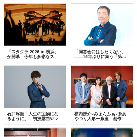
『スタクラ 2026 in 横浜』
「同窓会にはしたくない」
が開幕 今年も多彩なス
――15年ぶりに集う「第…
テ…
石井琢磨「人生の宝物にな
横内謙介×みょんふぁ×糸あ
るように」 初披露曲やレ
やつり人形一糸座 創作
ア…
人…