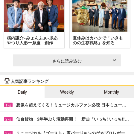
横内謙介×みょんふぁ×糸あ
夏休みはカハクで「いきも
やつり人形一糸座 創作
のの生存戦略」を知ろ
人…
う！ …
さらに読み込む
人気記事ランキング
Daily
Weekly
Monthly
想像を超えてくる！ミュージカルファン必聴 日本ミュー…
1
位
仙台貨物 2年半ぶり活動再開！ 新曲「いっち! いっち!!…
2
位
ミュージカル『ゴースト』両バージョンのゲネプロレポー…
3
位