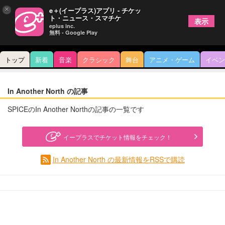
×
e＋(イープラス)アプリ - チケッ
ト・ニュース・スマチケ
表示
eplus inc.
無料 - Google Play
トップ
新着
音楽
クラシック
舞台
アニメ・ゲーム
イベン
In Another North の記事
SPICEのIn Another Northの記事の一覧です
イープラスでチケット情報をチェック！
In Another North の最新情報をRSSで購読