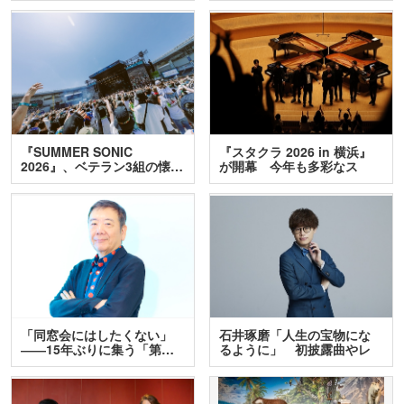
『SUMMER SONIC
『スタクラ 2026 in 横浜』
2026』、ベテラン3組の懐…
が開幕 今年も多彩なス
テ…
「同窓会にはしたくない」
石井琢磨「人生の宝物にな
――15年ぶりに集う「第…
るように」 初披露曲やレ
ア…