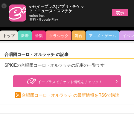
×
e＋(イープラス)アプリ - チケッ
ト・ニュース・スマチケ
表示
eplus inc.
無料 - Google Play
トップ
新着
音楽
クラシック
舞台
アニメ・ゲーム
イベン
合唱団コーロ・オルラッチ の記事
SPICEの合唱団コーロ・オルラッチの記事の一覧です
イープラスでチケット情報をチェック！
合唱団コーロ・オルラッチ の最新情報をRSSで購読