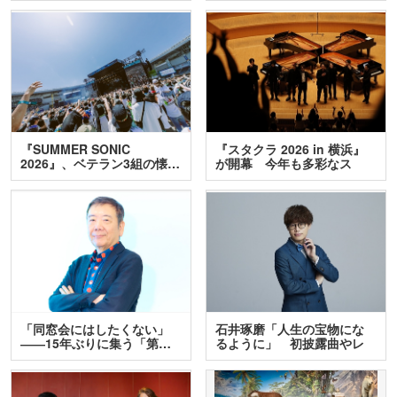
『SUMMER SONIC
『スタクラ 2026 in 横浜』
2026』、ベテラン3組の懐…
が開幕 今年も多彩なス
テ…
「同窓会にはしたくない」
石井琢磨「人生の宝物にな
――15年ぶりに集う「第…
るように」 初披露曲やレ
ア…