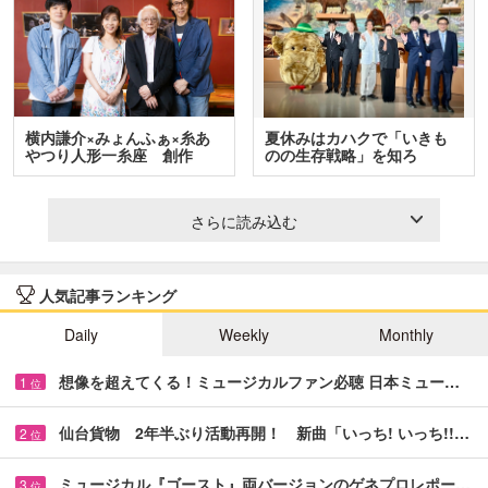
横内謙介×みょんふぁ×糸あ
夏休みはカハクで「いきも
やつり人形一糸座 創作
のの生存戦略」を知ろ
人…
う！ …
さらに読み込む
人気記事ランキング
Daily
Weekly
Monthly
想像を超えてくる！ミュージカルファン必聴 日本ミュー…
1
位
仙台貨物 2年半ぶり活動再開！ 新曲「いっち! いっち!!…
2
位
ミュージカル『ゴースト』両バージョンのゲネプロレポー…
3
位