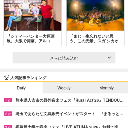
『シティーハンター大原画
「まじ一生忘れないと思
展』大阪で開幕、アルコ
う、この光景」スガ シカオ
＆…
と…
さらに読み込む
人気記事ランキング
Daily
Weekly
Monthly
熊本県人吉市の野外音楽フェス『Rural Act'26』TENDOU…
1
位
埼玉であらたな文具販売イベントがスタート 『まるっと…
2
位
福島最大級の音楽フェス『LIVE AZUMA 2026』無料で楽…
3
位