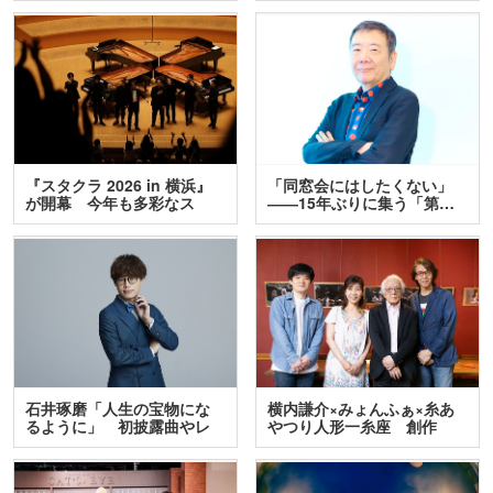
『スタクラ 2026 in 横浜』
「同窓会にはしたくない」
が開幕 今年も多彩なス
――15年ぶりに集う「第…
テ…
石井琢磨「人生の宝物にな
横内謙介×みょんふぁ×糸あ
るように」 初披露曲やレ
やつり人形一糸座 創作
ア…
人…