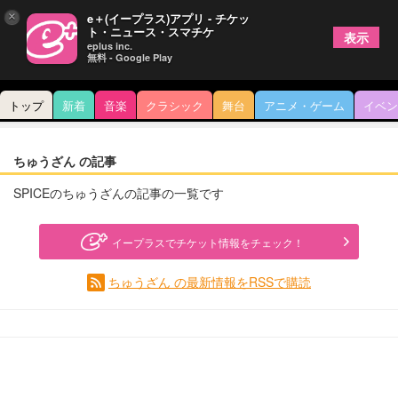
×
e＋(イープラス)アプリ - チケッ
ト・ニュース・スマチケ
表示
eplus inc.
無料 - Google Play
トップ
新着
音楽
クラシック
舞台
アニメ・ゲーム
イベン
ちゅうざん の記事
SPICEのちゅうざんの記事の一覧です
イープラスでチケット情報をチェック！
ちゅうざん の最新情報をRSSで購読