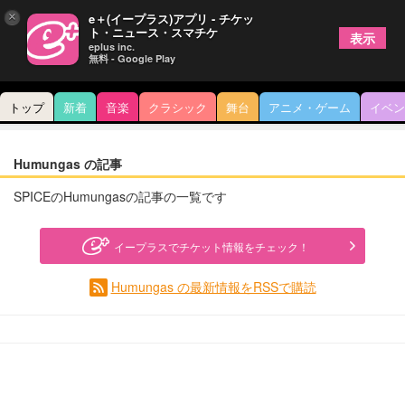
×
e＋(イープラス)アプリ - チケッ
ト・ニュース・スマチケ
表示
eplus inc.
無料 - Google Play
トップ
新着
音楽
クラシック
舞台
アニメ・ゲーム
イベン
Humungas の記事
SPICEのHumungasの記事の一覧です
イープラスでチケット情報をチェック！
Humungas の最新情報をRSSで購読