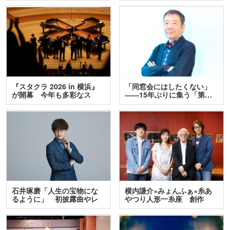
『スタクラ 2026 in 横浜』
「同窓会にはしたくない」
が開幕 今年も多彩なス
――15年ぶりに集う「第…
テ…
石井琢磨「人生の宝物にな
横内謙介×みょんふぁ×糸あ
るように」 初披露曲やレ
やつり人形一糸座 創作
ア…
人…