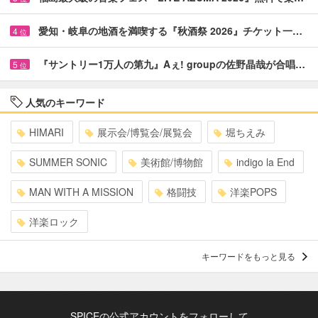
愛知・岐阜の地酒を満喫する『秋酒祭 2026』チケット一…
4
位
『サントリー1万人の第九』Aぇ! groupの佐野晶哉が合唱…
5
位
人気のキーワード
HIMARI
展示会/博覧会/展覧会
堀ちえみ
SUMMER SONIC
美術館/博物館
indigo la End
MAN WITH A MISSION
格闘技
洋楽POPS
洋楽ロック
キーワードをもっと見る
SPICEの公式アカウントをフォローして