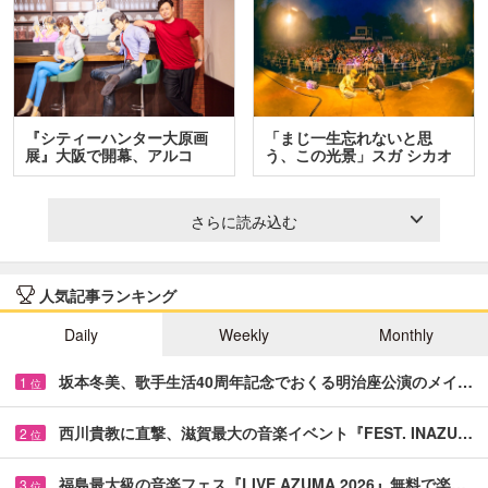
『シティーハンター大原画
「まじ一生忘れないと思
展』大阪で開幕、アルコ
う、この光景」スガ シカオ
＆…
と…
さらに読み込む
人気記事ランキング
Daily
Weekly
Monthly
坂本冬美、歌手生活40周年記念でおくる明治座公演のメイ…
1
位
西川貴教に直撃、滋賀最大の音楽イベント『FEST. INAZU…
2
位
福島最大級の音楽フェス『LIVE AZUMA 2026』無料で楽…
3
位