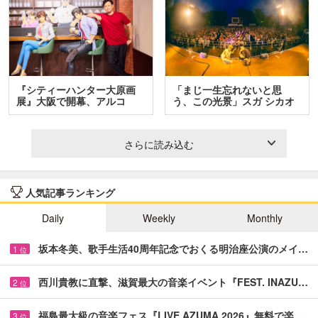
『シティーハンター大原画
「まじ一生忘れないと思
展』大阪で開幕、アルコ
う、この光景」スガ シカオ
＆…
と…
さらに読み込む
人気記事ランキング
Daily
Weekly
Monthly
坂本冬美、歌手生活40周年記念でおくる明治座公演のメイ…
1
位
西川貴教に直撃、滋賀最大の音楽イベント『FEST. INAZU…
2
位
福島最大級の音楽フェス『LIVE AZUMA 2026』無料で楽…
3
位