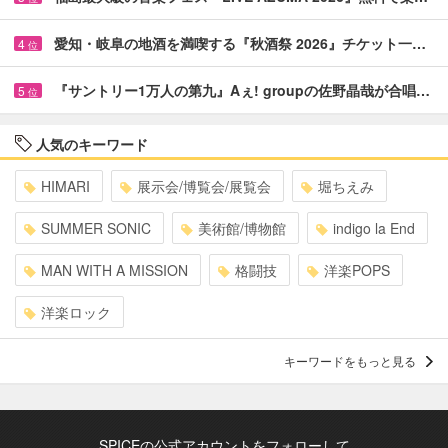
愛知・岐阜の地酒を満喫する『秋酒祭 2026』チケット一…
4
位
『サントリー1万人の第九』Aぇ! groupの佐野晶哉が合唱…
5
位
人気のキーワード
HIMARI
展示会/博覧会/展覧会
堀ちえみ
SUMMER SONIC
美術館/博物館
indigo la End
MAN WITH A MISSION
格闘技
洋楽POPS
洋楽ロック
キーワードをもっと見る
SPICEの公式アカウントをフォローして