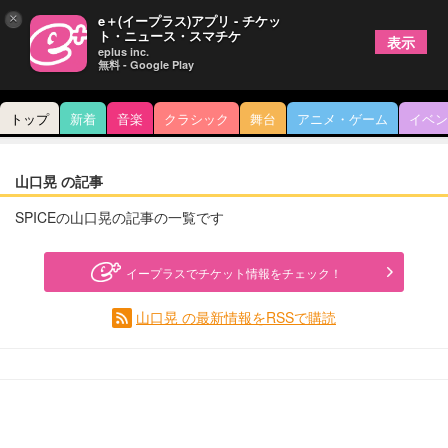
×
e＋(イープラス)アプリ - チケッ
ト・ニュース・スマチケ
表示
eplus inc.
無料 - Google Play
トップ
新着
音楽
クラシック
舞台
アニメ・ゲーム
イベン
山口晃 の記事
SPICEの山口晃の記事の一覧です
イープラスでチケット情報をチェック！
山口晃 の最新情報をRSSで購読