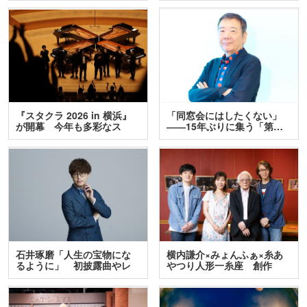
『スタクラ 2026 in 横浜』
「同窓会にはしたくない」
が開幕 今年も多彩なス
――15年ぶりに集う「第…
テ…
石井琢磨「人生の宝物にな
横内謙介×みょんふぁ×糸あ
るように」 初披露曲やレ
やつり人形一糸座 創作
ア…
人…