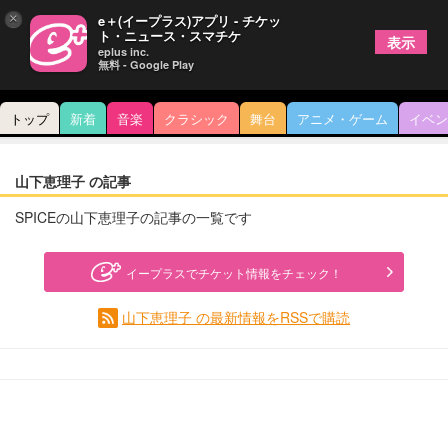
×
e＋(イープラス)アプリ - チケッ
ト・ニュース・スマチケ
表示
eplus inc.
無料 - Google Play
トップ
新着
音楽
クラシック
舞台
アニメ・ゲーム
イベン
山下恵理子 の記事
SPICEの山下恵理子の記事の一覧です
イープラスでチケット情報をチェック！
山下恵理子 の最新情報をRSSで購読