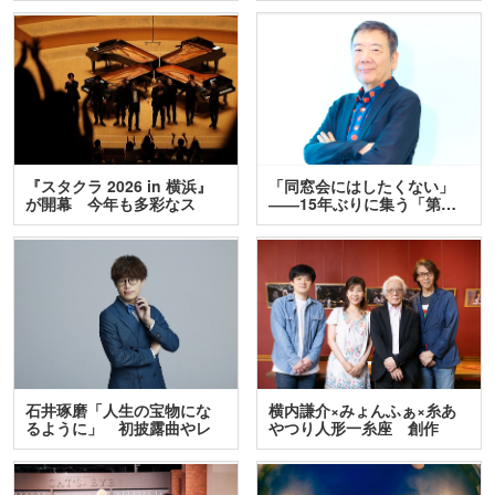
『スタクラ 2026 in 横浜』
「同窓会にはしたくない」
が開幕 今年も多彩なス
――15年ぶりに集う「第…
テ…
石井琢磨「人生の宝物にな
横内謙介×みょんふぁ×糸あ
るように」 初披露曲やレ
やつり人形一糸座 創作
ア…
人…