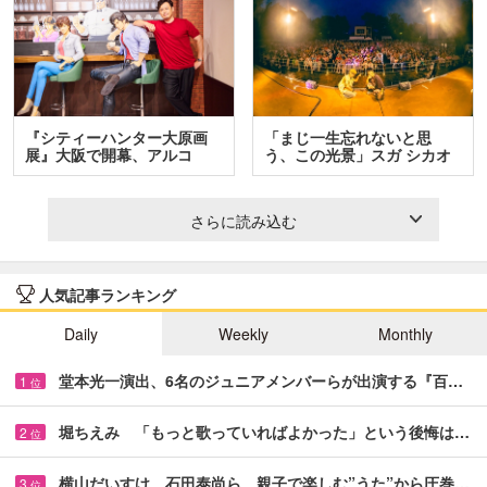
『シティーハンター大原画
「まじ一生忘れないと思
展』大阪で開幕、アルコ
う、この光景」スガ シカオ
＆…
と…
さらに読み込む
人気記事ランキング
Daily
Weekly
Monthly
堂本光一演出、6名のジュニアメンバーらが出演する『百…
1
位
堀ちえみ 「もっと歌っていればよかった」という後悔は…
2
位
横山だいすけ、石田泰尚ら 親子で楽しむ”うた”から圧巻…
3
位