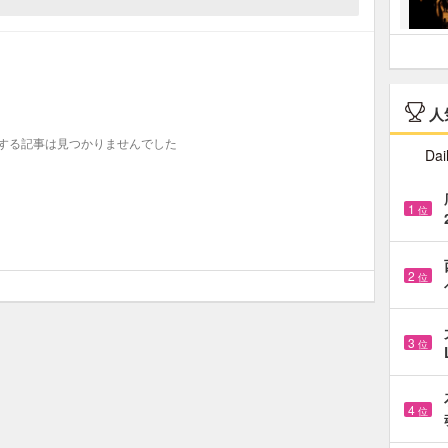
人
する記事は見つかりませんでした
Dai
1
位
2
位
3
位
4
位