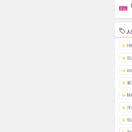
5
位
人
HI
S
in
展
MA
洋
S