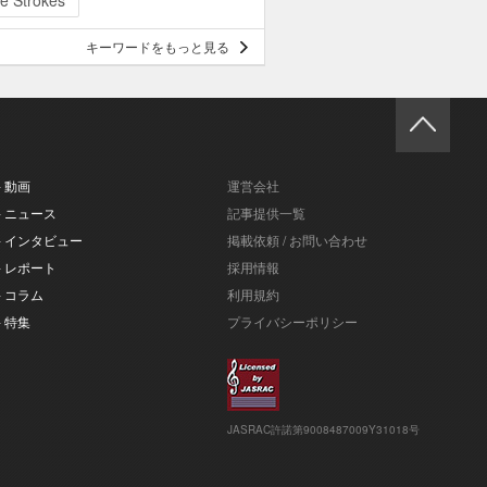
e Strokes
キーワードをもっと見る
- 動画
運営会社
- ニュース
記事提供一覧
- インタビュー
掲載依頼 / お問い合わせ
- レポート
採用情報
- コラム
利用規約
- 特集
プライバシーポリシー
JASRAC許諾第9008487009Y31018号