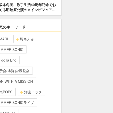
坂本冬美、歌手生活40周年記念でお
くる明治座公演のメインビジュア…
気のキーワード
MARI
堀ちえみ
UMMER SONIC
digo la End
示会/博覧会/展覧会
N WITH A MISSION
楽POPS
洋楽ロック
UMMER SONICライブ