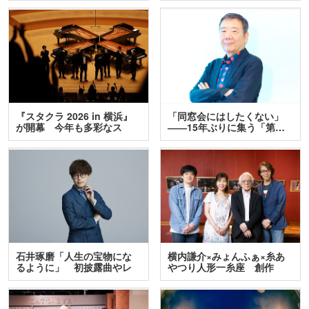
『スタクラ 2026 in 横浜』
「同窓会にはしたくない」
が開幕 今年も多彩なス
――15年ぶりに集う「第…
テ…
石井琢磨「人生の宝物にな
横内謙介×みょんふぁ×糸あ
るように」 初披露曲やレ
やつり人形一糸座 創作
ア…
人…