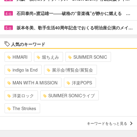
石田泰尚×渡辺雄一――破格の“音楽魂”が静かに燃える …
4
位
坂本冬美、歌手生活40周年記念でおくる明治座公演のメイ…
5
位
人気のキーワード
HIMARI
堀ちえみ
SUMMER SONIC
indigo la End
展示会/博覧会/展覧会
MAN WITH A MISSION
洋楽POPS
洋楽ロック
SUMMER SONICライブ
The Strokes
キーワードをもっと見る