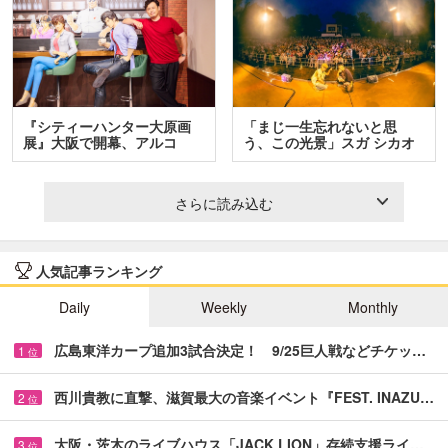
『シティーハンター大原画
「まじ一生忘れないと思
展』大阪で開幕、アルコ
う、この光景」スガ シカオ
＆…
と…
さらに読み込む
人気記事ランキング
Daily
Weekly
Monthly
広島東洋カープ追加3試合決定！ 9/25巨人戦などチケッ…
1
位
西川貴教に直撃、滋賀最大の音楽イベント『FEST. INAZU…
2
位
大阪・茨木のライブハウス「JACK LION」存続支援ライ…
3
位