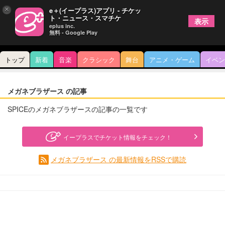
×
e＋(イープラス)アプリ - チケッ
ト・ニュース・スマチケ
表示
eplus inc.
無料 - Google Play
トップ
新着
音楽
クラシック
舞台
アニメ・ゲーム
イベン
メガネブラザース の記事
SPICEのメガネブラザースの記事の一覧です
イープラスでチケット情報をチェック！
メガネブラザース の最新情報をRSSで購読