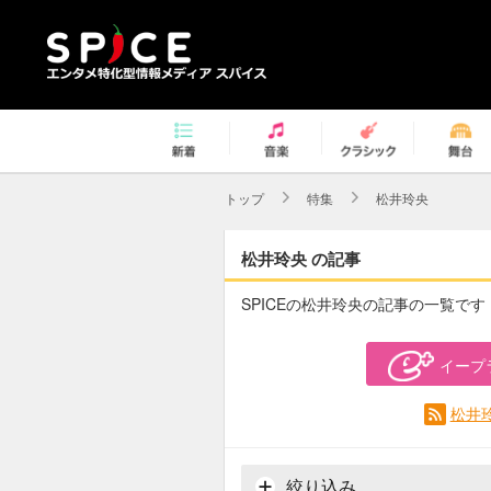
トップ
特集
松井玲央
松井玲央 の記事
SPICEの松井玲央の記事の一覧です
イープ
松井
絞り込み