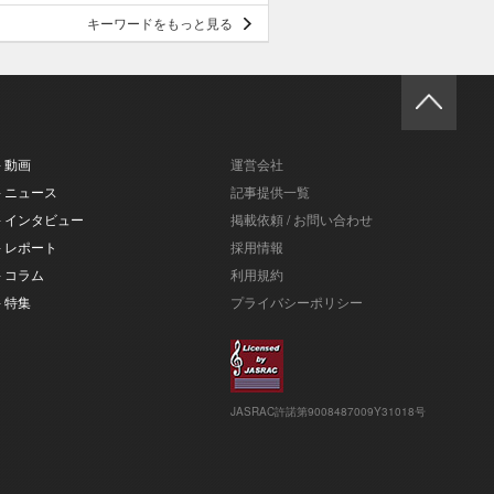
キーワードをもっと見る
- 動画
運営会社
- ニュース
記事提供一覧
- インタビュー
掲載依頼 / お問い合わせ
- レポート
採用情報
- コラム
利用規約
- 特集
プライバシーポリシー
JASRAC許諾第9008487009Y31018号