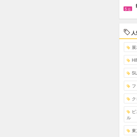
5
位
人
展
HI
S
フ
ク
ピ
ル
東