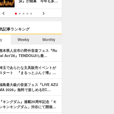
浜』が開幕 今年も多…
あやつり人
気記事ランキング
ly
Weekly
Monthly
熊本県人吉市の野外音楽フェス『Ru
ral Act'26』TENDOUJIら最…
埼玉であらたな文具販売イベントが
スタート 『まるっとぶんぐ博』…
福島最大級の音楽フェス『LIVE AZU
MA 2026』無料で楽しめるEC…
『キングダム』連載20周年記念「キ
ンキンキングダム」渋谷にて開催…