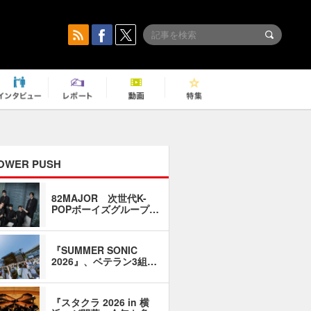
OWER PUSH
82MAJOR 次世代K-
「同窓会に
POPボーイズグループ…
い」――1
『SUMMER SONIC
石井琢磨「
2026』、ベテラン3組…
なるように
『スタクラ 2026 in 横
横内謙介×