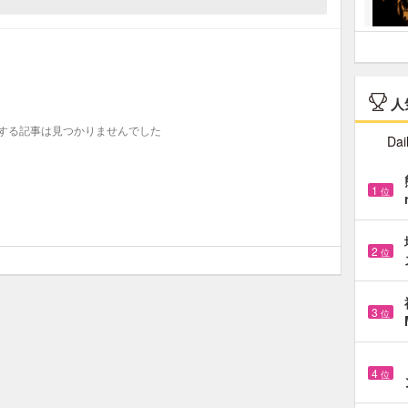
人
する記事は見つかりませんでした
Dai
1
位
2
位
3
位
4
位