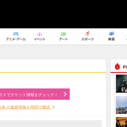
P
まるで原作の世界から飛
び出してきたよう！ 圧…
ラスでチケット情報をチェック！
ｅｐｌｕｓ ｗｅｅｋｅ
ｎｄ ｃｌｕｂ
玲央 の最新情報をRSSで購読
ＲｅｏＮａ“ピルグリム”