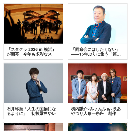
『スタクラ 2026 in 横浜』
「同窓会にはしたくない」
が開幕 今年も多彩なス
――15年ぶりに集う「第…
テ…
石井琢磨「人生の宝物にな
横内謙介×みょんふぁ×糸あ
るように」 初披露曲やレ
やつり人形一糸座 創作
ア…
人…