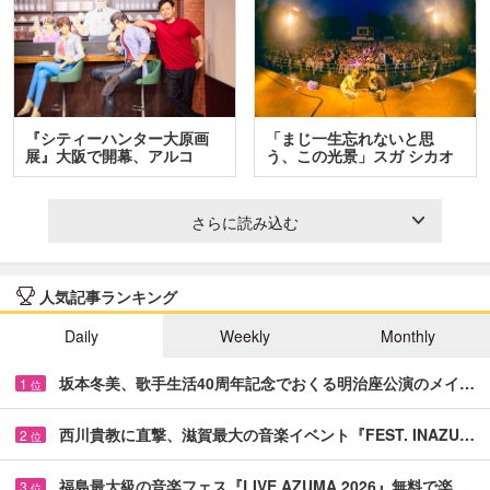
『シティーハンター大原画
「まじ一生忘れないと思
展』大阪で開幕、アルコ
う、この光景」スガ シカオ
＆…
と…
さらに読み込む
人気記事ランキング
Daily
Weekly
Monthly
坂本冬美、歌手生活40周年記念でおくる明治座公演のメイ…
1
位
西川貴教に直撃、滋賀最大の音楽イベント『FEST. INAZU…
2
位
福島最大級の音楽フェス『LIVE AZUMA 2026』無料で楽…
3
位