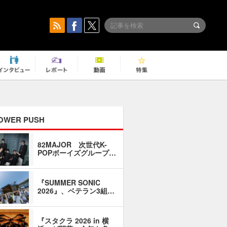
OWER PUSH
82MAJOR 次世代K-
「同窓会に
POPボーイズグループ…
い」――1
『SUMMER SONIC
石井琢磨「
2026』、ベテラン3組…
なるように
『スタクラ 2026 in 横
横内謙介×