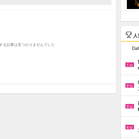
人
する記事は見つかりませんでした
Dai
1
位
2
位
3
位
4
位