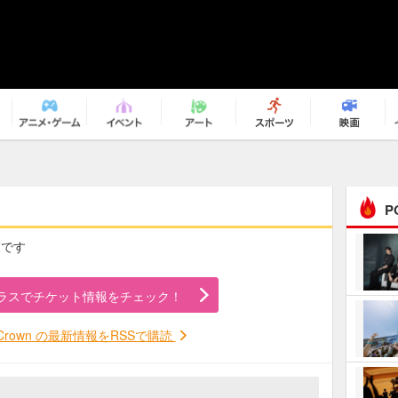
P
一覧です
まるで原作の世界から飛
び出してきたよう！ 圧…
ラスでチケット情報をチェック！
ｅｐｌｕｓ ｗｅｅｋｅ
ｎｄ ｃｌｕｂ
sh Crown の最新情報をRSSで購読
ＲｅｏＮａ“ピルグリム”