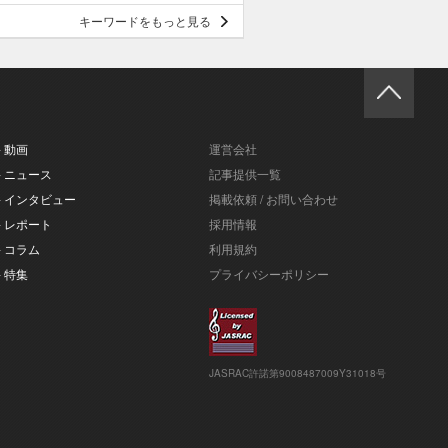
キーワードをもっと見る
- 動画
運営会社
- ニュース
記事提供一覧
- インタビュー
掲載依頼 / お問い合わせ
- レポート
採用情報
- コラム
利用規約
- 特集
プライバシーポリシー
JASRAC許諾第9008487009Y31018号