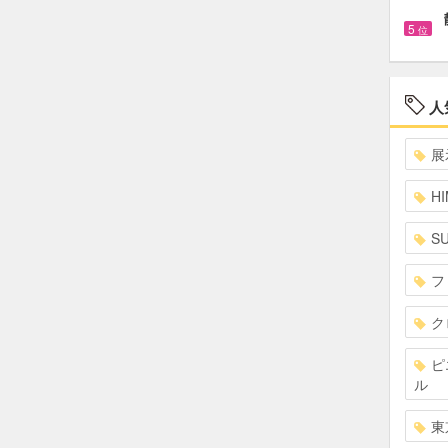
5
位
人
展
HI
S
フ
ク
ピ
ル
東