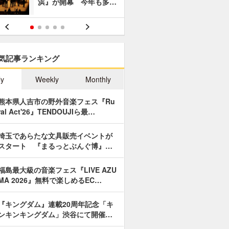
浜』が開幕 今年も多…
あやつり人
気記事ランキング
ly
Weekly
Monthly
熊本県人吉市の野外音楽フェス『Ru
ral Act'26』TENDOUJIら最…
埼玉であらたな文具販売イベントが
スタート 『まるっとぶんぐ博』…
福島最大級の音楽フェス『LIVE AZU
MA 2026』無料で楽しめるEC…
『キングダム』連載20周年記念「キ
ンキンキングダム」渋谷にて開催…