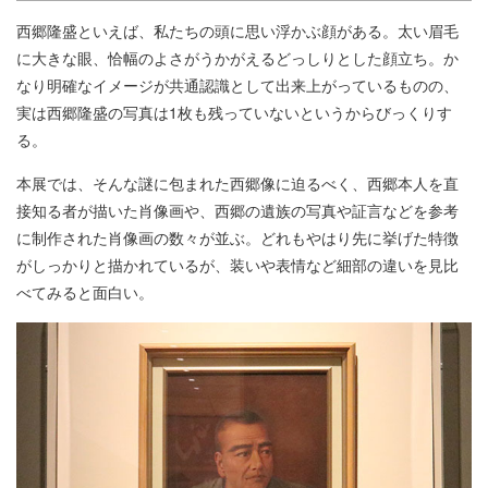
西郷隆盛といえば、私たちの頭に思い浮かぶ顔がある。太い眉毛
に大きな眼、恰幅のよさがうかがえるどっしりとした顔立ち。か
なり明確なイメージが共通認識として出来上がっているものの、
実は西郷隆盛の写真は1枚も残っていないというからびっくりす
る。
本展では、そんな謎に包まれた西郷像に迫るべく、西郷本人を直
接知る者が描いた肖像画や、西郷の遺族の写真や証言などを参考
に制作された肖像画の数々が並ぶ。どれもやはり先に挙げた特徴
がしっかりと描かれているが、装いや表情など細部の違いを見比
べてみると面白い。