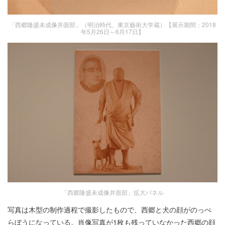
「西郷隆盛未成像并面部」（明治時代、東京藝術大学蔵）【展示期間：2018
年5月26日～6月17日】
「西郷隆盛未成像并面部」拡大パネル
写真は木型の制作過程で撮影したもので、西郷と犬の顔がのっぺ
らぼうになっている。肖像写真が1枚も残っていなかった西郷の顔