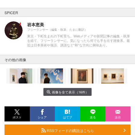
SPICER
岩本恵美
フリーランサー（編集・執筆、たまに翻訳）
東京・下町生まれの下町育ち。Webメディアや新聞記事の編集・執筆
を経て、フリーランサーに。気になったら何でも手を出す雑食系。最
近は日本美術や落語、講談など“和”な方向に興味あり。
その他の画像
画像を全て表示（16件）
ポスト
シェア
はてブ
送る
送信
RSSフィードの購読はこちら