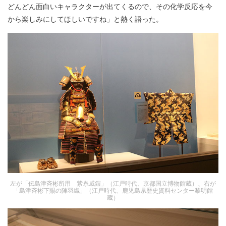
どんどん面白いキャラクターが出てくるので、その化学反応を今
から楽しみにしてほしいですね」と熱く語った。
左が「伝島津斉彬所用 紫糸威鎧」（江戸時代、京都国立博物館蔵）、右が
「島津斉彬下賜の陣羽織」（江戸時代、鹿児島県歴史資料センター黎明館
蔵）