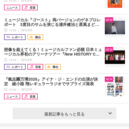
14:30 ｜ SPICER
ニュース
音楽
ミュージカル『ゴースト』両バージョンのゲネプロレ
NEW
ポート 3度目のサムを演じる浦井健治と星風まど…
13:30 ｜ SPICER
レポート
舞台
想像を超えてくる！ミュージカルファン必聴 日本ミュ
NEW
ージカル界初のアリーナツアー『New HISTORY C…
13:00 ｜ SPICER
レポート
音楽
舞台
『氣志團万博2026』アイナ・ジ・エンドの出演が決
NEW
定 綾小路 翔レギュラーラジオでサプライズ発表
12:00 ｜ SPICER
ニュース
音楽
最新記事をもっと見る