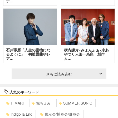
テ…
石井琢磨「人生の宝物にな
横内謙介×みょんふぁ×糸あ
るように」 初披露曲やレ
やつり人形一糸座 創作
ア…
人…
さらに読み込む
人気のキーワード
HIMARI
堀ちえみ
SUMMER SONIC
indigo la End
展示会/博覧会/展覧会