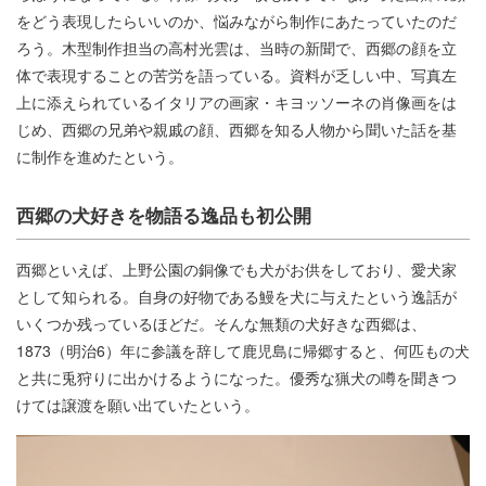
をどう表現したらいいのか、悩みながら制作にあたっていたのだ
ろう。木型制作担当の高村光雲は、当時の新聞で、西郷の顔を立
体で表現することの苦労を語っている。資料が乏しい中、写真左
上に添えられているイタリアの画家・キヨッソーネの肖像画をは
じめ、西郷の兄弟や親戚の顔、西郷を知る人物から聞いた話を基
に制作を進めたという。
西郷の犬好きを物語る逸品も初公開
西郷といえば、上野公園の銅像でも犬がお供をしており、愛犬家
として知られる。自身の好物である鰻を犬に与えたという逸話が
いくつか残っているほどだ。そんな無類の犬好きな西郷は、
1873（明治6）年に参議を辞して鹿児島に帰郷すると、何匹もの犬
と共に兎狩りに出かけるようになった。優秀な猟犬の噂を聞きつ
けては譲渡を願い出ていたという。