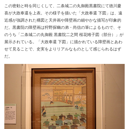
この密勅と時を同じくして、二条城二の丸御殿黒書院にて徳川慶
喜が大政奉還を上表。その様子を描いた「大政奉還 下図」は、遠
近感が強調された構図と天井画や障壁画の細やかな描写が印象的
だ。黒書院の障壁画は狩野探幽の弟・尚信の筆によるもので、そ
のうち「二条城二の丸御殿 黒書院二之間 桜花雉子図（部分）」が
展示されている。「大政奉還 下図」に描かれている障壁画とあわ
せて見ることで、史実をよりリアルなものとして感じられるはず
だ。