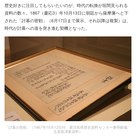
歴史好きに注目してもらいたいのが、時代の転換が垣間見られる
資料の数々。1867（慶応3）年10月13日に朝廷から薩摩藩へと下
された「討幕の密勅」（6月17日まで展示、それ以降は複製）は、
時代が討幕への道を突き進む契機となった。
「討幕の密勅」（1867年10月13日付、鹿児島県歴史資料センター黎明館蔵
玉里島津家資料）