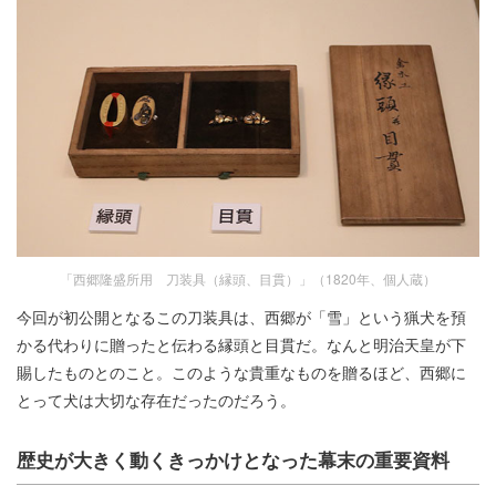
「西郷隆盛所用 刀装具（縁頭、目貫）」（1820年、個人蔵）
今回が初公開となるこの刀装具は、西郷が「雪」という猟犬を預
かる代わりに贈ったと伝わる縁頭と目貫だ。なんと明治天皇が下
賜したものとのこと。このような貴重なものを贈るほど、西郷に
とって犬は大切な存在だったのだろう。
歴史が大きく動くきっかけとなった幕末の重要資料