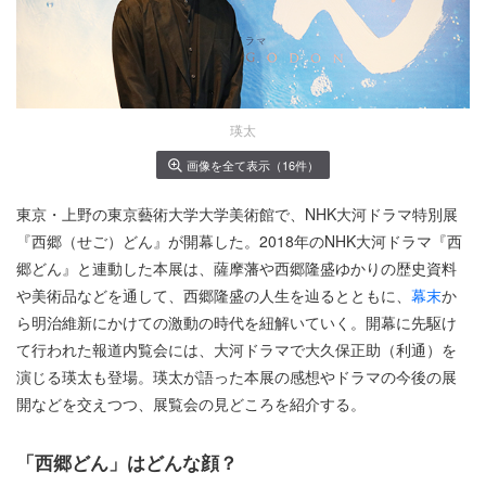
瑛太
画像を全て表示（16件）
東京・上野の東京藝術大学大学美術館で、NHK大河ドラマ特別展
『西郷（せご）どん』が開幕した。2018年のNHK大河ドラマ『西
郷どん』と連動した本展は、薩摩藩や西郷隆盛ゆかりの歴史資料
や美術品などを通して、西郷隆盛の人生を辿るとともに、
幕末
か
ら明治維新にかけての激動の時代を紐解いていく。開幕に先駆け
て行われた報道内覧会には、大河ドラマで大久保正助（利通）を
演じる瑛太も登場。瑛太が語った本展の感想やドラマの今後の展
開などを交えつつ、展覧会の見どころを紹介する。
「西郷どん」はどんな顔？