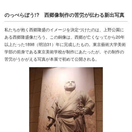
のっぺらぼう!? 西郷像制作の苦労が伝わる新出写真
私たちが抱く西郷隆盛のイメージを決定づけたのは、上野公園に
ある西郷隆盛像だろう。この銅像は、西郷が亡くなってから20年
以上たった1898（明治31）年に完成したもの。東京藝術大学美術
学部の前身である東京美術学校が制作にあたったが、その制作の
苦労がうかがえる写真が本展で初めて公開される。