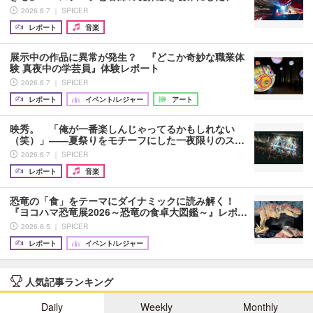
2026.8.7 ｜ SPICER
レポート
音楽
展示中の作品に異常が発生？ 『どこか奇妙な職業体
験 真夜中の学芸員』体験レポート
2026.8.7 ｜ SPICER
レポート
イベント/レジャー
アート
映秀。 「俺が一番楽しんじゃってるかもしれない
（笑）」――夏祭りをモチーフにした一夜限りのス…
2026.8.7 ｜ SPICER
レポート
音楽
恐竜の「食」をテーマにダイナミックに読み解く！
『ヨコハマ恐竜展2026～恐竜の食卓大図鑑～』レポ…
2026.8.5 ｜ SPICER
レポート
イベント/レジャー
人気記事ランキング
Daily
Weekly
Monthly