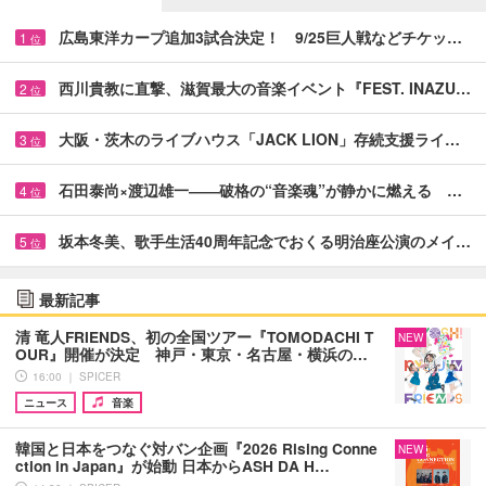
広島東洋カープ追加3試合決定！ 9/25巨人戦などチケッ…
1
位
西川貴教に直撃、滋賀最大の音楽イベント『FEST. INAZU…
2
位
大阪・茨木のライブハウス「JACK LION」存続支援ライ…
3
位
石田泰尚×渡辺雄一――破格の“音楽魂”が静かに燃える …
4
位
坂本冬美、歌手生活40周年記念でおくる明治座公演のメイ…
5
位
最新記事
清 竜人FRIENDS、初の全国ツアー『TOMODACHI T
NEW
OUR』開催が決定 神戸・東京・名古屋・横浜の…
16:00 ｜ SPICER
ニュース
音楽
韓国と日本をつなぐ対バン企画『2026 Rising Conne
NEW
ction in Japan』が始動 日本からASH DA H…