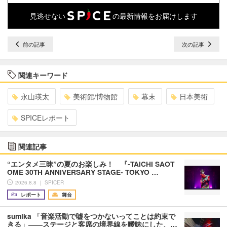
見逃せない
の最新情報をお届けします
前の記事
次の記事
関連キーワード
永山瑛太
美術館/博物館
幕末
日本美術
SPICEレポート
関連記事
“エンタメ三昧”の夏のお楽しみ！ 『-TAICHI SAOT
OME 30TH ANNIVERSARY STAGE- TOKYO …
2026.8.8 ｜ SPICER
レポート
舞台
sumika 「音楽活動で嘘をつかないってことは約束で
きる」――ステージと客席の境界線を曖昧にした、…