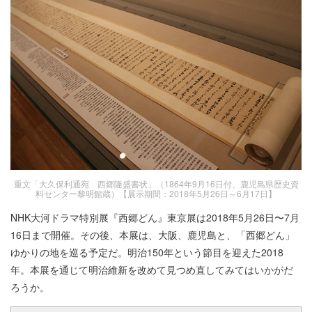
重文「大久保利通宛 西郷隆盛書状」（1864年9月16日付、鹿児島県歴史資
料センター黎明館蔵）【展示期間：2018年5月26日～6月17日】
NHK大河ドラマ特別展『西郷どん』東京展は2018年5月26日〜7月
16日まで開催。その後、本展は、大阪、鹿児島と、「西郷どん」
ゆかりの地を巡る予定だ。明治150年という節目を迎えた2018
年。本展を通じて明治維新を改めて見つめ直してみてはいかがだ
ろうか。