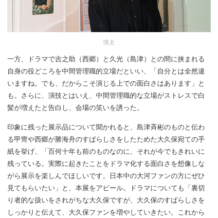
瑛太
一方、ドラマで吉之助（西郷）と久光（島津）との間に挟まれる
自身の役どころを中間管理職的立場だといい、「自分とは全然違
いますね。でも、だからこそ演じる上での面白さはあります」と
も。さらに、演技とはいえ、中間管理職的な立場がストレスで白
髪が増えたと告白し、会場の笑いを誘った。
印象に残った展示品について聞かれると、島津斉彬のものと伝わ
る甲冑や西郷が勝海舟のすばらしさをしたためた大久保宛ての手
紙を挙げ、「百何十年も前のものなのに、それが今でもきれいに
残っている。実際に起きたことをドラマ化する面白さを想像しな
がら展示を楽しんでほしいです。日本中の大河ファンの方にぜひ
見てもらいたい」と、本展をアピール。ドラマについても「裏切
り者的な扱いをされがちな大久保ですが、大久保のすばらしさを
しっかりと伝えて、大久保ファンを増やしていきたい。これから