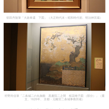
邨田丹陵筆「大政奉還 下図」（大正時代末～昭和時代初、明治神宮蔵）
狩野尚信筆「二条城二の丸御殿 黒書院二之間 桜花雉子図 （部分）」（重
文、1626年、 京都・元離宮二条城事務所蔵）