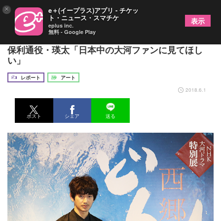
×
e＋(イープラス)アプリ - チケッ
ト・ニュース・スマチケ
表示
eplus inc.
無料 - Google Play
NHK大河ドラマ特別展『西郷どん』レポート 大久
保利通役・瑛太「日本中の大河ファンに見てほし
い」
レポート
アート
2018.6.1
ポスト
シェア
送る