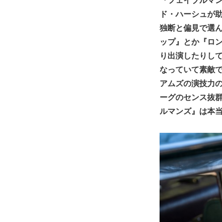
ド・ハーシュが
独断と偏見で選ん
ップ』とか『ロン
り出演したりし
なっていて素敵
アムズの演技力
ーグのセンス抜
ルマンズ』は本