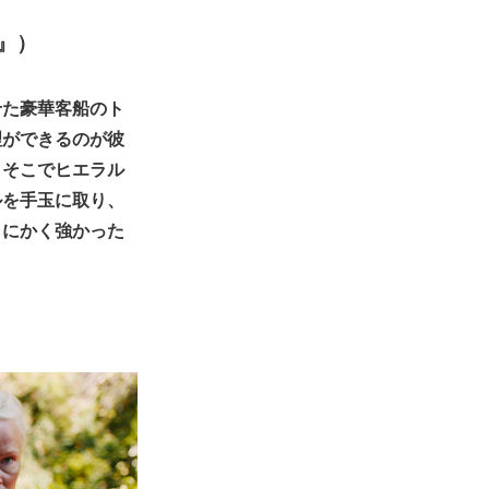
』）
せた豪華客船のト
理ができるのが彼
。そこでヒエラル
ルを手玉に取り、
とにかく強かった