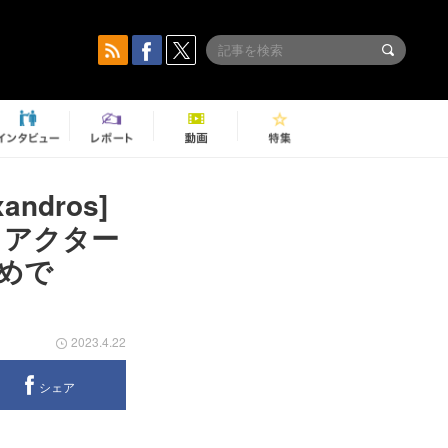
dros]
トアクター
多めで
2023.4.22
シェア