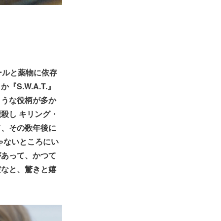
ールと薬物に依存
.W.A.T.』
ような役柄が多か
殺し キリング・
て、その数年後に
じゃないところにい
があって、かつて
だなと、驚きと嬉