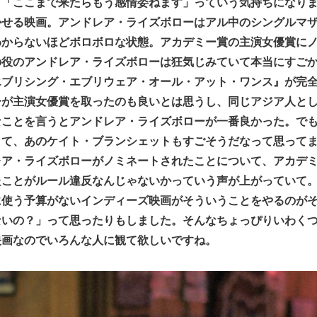
、「ここまで来たらもう感情委ねます」っていう気持ちになり
かせる映画。アンドレア・ライズボローはアル中のシングルマ
わからないほどボロボロな状態。アカデミー賞の主演女優賞に
の役のアンドレア・ライズボローは狂気じみていて本当にすご
エブリシング・エブリウェア・オール・アット・ワンス』が完
ーが主演女優賞を取ったのも良いとは思うし、同じアジア人と
ことを言うとアンドレア・ライズボローが一番良かった。でも
くて、あのケイト・ブランシェットもすごそうだなって思って
レア・ライズボローがノミネートされたことについて、アカデ
たことがルール違反なんじゃないかっていう声が上がっていて
に使う予算がないインディーズ映画がそういうことをやるのが
ないの？」って思ったりもしました。そんなちょっぴりいわく
映画なのでいろんな人に観て欲しいですね。