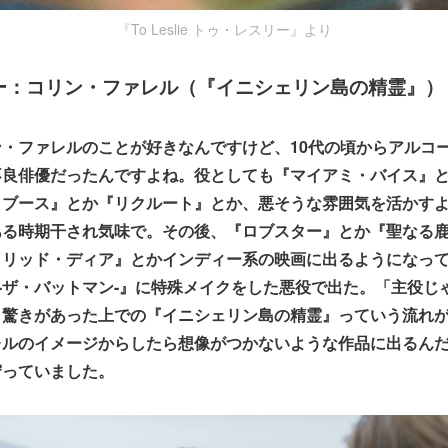
『To Leslie トゥ・レスリー』より
ー：コリン・ファレル（『イニシェリン島の精霊』）
・ファレルのことが好きなんですけど、10代の頃からアルコ
良俳優だったんですよね。役としても『マイアミ・バイス』とか『S
・ブース』とか『リクルート』とか、悪そうな雰囲気を活かす
る時期干され気味で。その後、『ロブスター』とか『聖なる鹿
クリッド・ディア』とかインディー系の映画に出るようになっ
MAN-ザ・バットマン-』に特殊メイクをした悪役で出た。「主役
う驚きがあった上での『イニシェリン島の精霊』っていう流れ
レルのイメージからしたら想像がつかないような作品に出るん
守っていました。