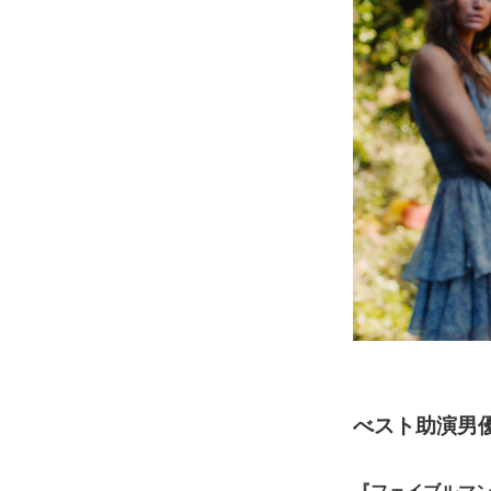
べスト助演男
『フェイブルマ