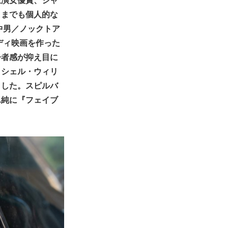
くまでも個人的な
中男／ノックトア
ディ映画を作った
子者感が抑え目に
ミシェル・ウィリ
ました。スピルバ
単純に『フェイブ