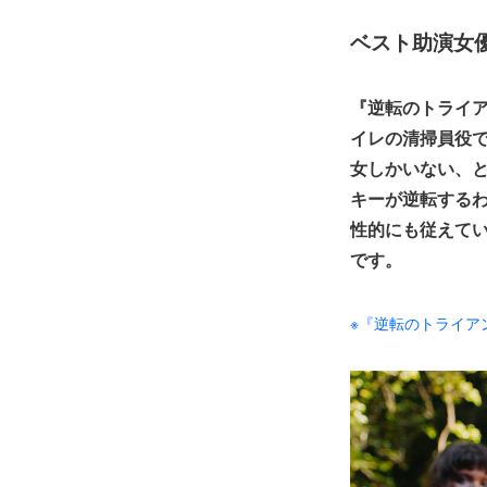
ベスト助演女
『逆転のトライ
イレの清掃員役
女しかいない、
キーが逆転する
性的にも従えて
です。
※『逆転のトライア