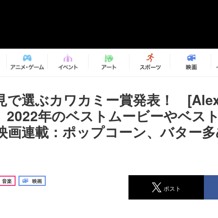
で選ぶカワカミー賞発表！ [Alexan
、2022年のベストムービーやベス
映画連載：ポップコーン、バター
音楽
映画
ポスト