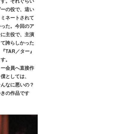
ます。それぐらい
ザーの役で、這い
ノミネートされて
かった。今回のア
全に主役で、主演
して誇らしかった
『TAR／ター』
ます。
ミー会員へ直接作
。僕としては、
そんなに悪いの？
つきの作品です