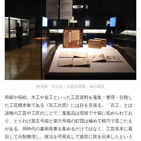
特別展『百万石！加賀前田家』展示風景
和紙や蒔絵、木工や金工といった工芸資料を蒐集・整理・分類し
た工芸標本集である《百工比照》には目を見張る。「百工」とは
諸種の工芸や工匠のことで、蒐集品は現状で十箱に収められてお
り、とりわけ第五号箱と第六号箱の釘隠は極めて精巧で見ごたえ
がある。同時代の書画骨董を集めるだけではなく、工芸見本に着
目して分類整理し、技法を可視化して後世に技を伝承したという