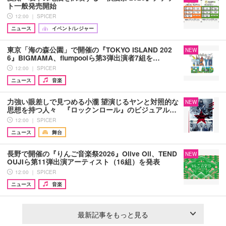
ト一般発売開始
12:00 ｜ SPICER
ニュース
イベント/レジャー
東京「海の森公園」で開催の『TOKYO ISLAND 202
NEW
6』BIGMAMA、flumpoolら第3弾出演者7組を…
12:00 ｜ SPICER
ニュース
音楽
力強い眼差しで見つめる小瀧 望演じるヤンと対照的な
NEW
思想を持つ人々 『ロックンロール』のビジュアル…
12:00 ｜ SPICER
ニュース
舞台
長野で開催の『りんご音楽祭2026』Olive Oil、TEND
NEW
OUJIら第11弾出演アーティスト（16組）を発表
12:00 ｜ SPICER
ニュース
音楽
最新記事をもっと見る