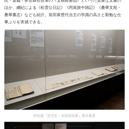
ほか、綱紀による《松雲公日記》《丙寅旅中雑記》《桑華文苑・
桑華書志》なども紹介。前田家歴代当主の学識の高さと勤勉な仕
事ぶりを実感できる。
特別展『百万石！加賀前田家』展示風景