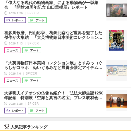
「偉大なる現代の動物画家」による動物画が一挙集
合 『開館50周年記念 山口華楊展』レポート
2026.7.29 ｜ SPICER
レポート
アート
喜多川歌麿、円山応挙、葛飾北斎など世界を魅了した
傑作が大集結 『大英博物館日本美術コレクション…
2026.7.13 ｜ SPICER
ニュース
アート
『大英博物館日本美術コレクション展』とすみっコぐ
らしがコラボ ぬいぐるみなど展覧会限定アイテム…
2026.7.6 ｜ SPICER
ニュース
アート
大塚明夫イチオシの仏像も紹介！ 弘法大師生誕1250
年記念 特別展『空海と真言の名宝』プレス取材会…
2026.6.25 ｜ SPICER
レポート
アート
人気記事ランキング