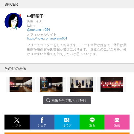
SPICER
中野昭子
美術ライター
twitter:
@nakano11054
オフィシャルサイト:
https://note.com/nakano001
フリーでライターをしております。 アート全般が好きで、休日は美
術館か映画館か図書館か書店におります。 展覧会の見どころを、分
かりやすい言葉でお伝えしたいと思っています。
その他の画像
画像を全て表示（17件）
ポスト
シェア
はてブ
送る
送信