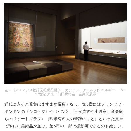
左：《アエネアス物語図毛綴壁掛 》ニカシウス・アエルツ作 ベルギー・16～
17世紀 東京・前田育徳会 全期間展示
近代に入ると蒐集はますます幅広くなり、第5章にはフランソワ・
ポンポンの《シロクマ》や《バン》、王侯貴族や小説家、音楽家
らの《オートグラフ》（欧米有名人の筆跡のこと）といった貴重
で珍しい美術品が並ぶ。第5章の一部は撮影可であるのも嬉しい。