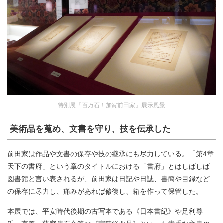
特別展『百万石！加賀前田家』展示風景
美術品を蒐め、文書を守り、技を伝承した
前田家は作品や文書の保存や技の継承にも尽力している。「第4章
天下の書府」という章のタイトルにおける「書府」とはしばしば
図書館と言い表されるが、前田家は日記や日誌、書簡や目録など
の保存に尽力し、痛みがあれば修復し、箱を作って保管した。
本展では、平安時代後期の古写本である《日本書紀》や足利尊
氏・直義・夢窓疎石合筆の《宝積経要品》といった貴重な文書の