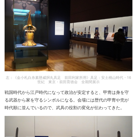
左：《金小札白糸素懸威胴丸具足 前田利家所用》具足：安土桃山時代・16
世紀 東京・前田育徳会 全期間展示
戦国時代から江戸時代になって政治が安定すると、甲冑は身を守
る武器から家を守るシンボルになる。会場には歴代の甲冑や兜が
時代順に並んでいるので、武具の役割の変化が伝わってきた。