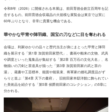
令和8年（2026）に開催される本展は、前田育徳会創立百周年を記
念するもの。前田育徳会収蔵品の大規模な展覧会は東京では実に
60年ぶりとなり、非常に貴重な機会である。
華やかな甲冑や陣羽織、国宝の刀などに目を奪われる
会場は、利家ゆかりの品々と歴代当主が身にまとった甲冑と陣羽
織を展示する「第1章 加賀前田家歴代」、書画や舶来の文物、武具
や調度といった蒐集品が集結する「第2章 百万石の文化大名」、名
物揃いの刀剣と茶道具が揃った「第3章 加賀前田家の武と茶の
湯」、蔵書や工芸標本、能面や能装束、将軍家の婚礼調度品がず
らりと並ぶ「第4章 天下の書府」、旧前田家本邸洋館に飾られてい
た美術品を紹介する「第5章 侯爵前田家のコレクション」の5章に
分かれる。