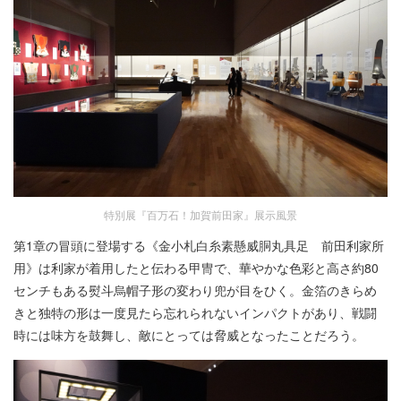
特別展『百万石！加賀前田家』展示風景
第1章の冒頭に登場する《金小札白糸素懸威胴丸具足 前田利家所
用》は利家が着用したと伝わる甲冑で、華やかな色彩と高さ約80
センチもある熨斗烏帽子形の変わり兜が目をひく。金箔のきらめ
きと独特の形は一度見たら忘れられないインパクトがあり、戦闘
時には味方を鼓舞し、敵にとっては脅威となったことだろう。