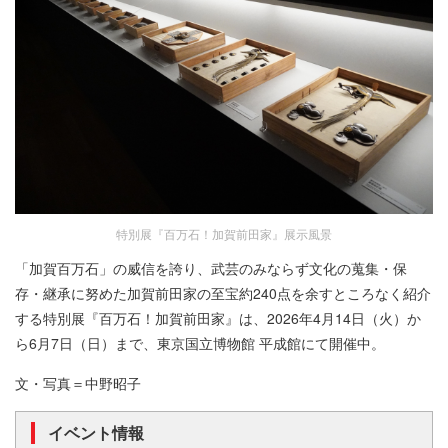
特別展『百万石！加賀前田家』展示風景
「加賀百万石」の威信を誇り、武芸のみならず文化の蒐集・保
存・継承に努めた加賀前田家の至宝約240点を余すところなく紹介
する特別展『百万石！加賀前田家』は、2026年4月14日（火）か
ら6月7日（日）まで、東京国立博物館 平成館にて開催中。
文・写真＝中野昭子
イベント情報