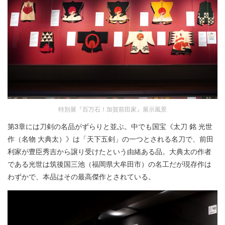
特別展『百万石！加賀前田家』展示風景
第3章には刀剣の名品がずらりと並ぶ。中でも国宝《太刀 銘 光世
作（名物 大典太）》は「天下五剣」の一つとされる名刀で、前田
利家が豊臣秀吉から譲り受けたという由緒ある品。大典太の作者
である光世は筑後国三池（福岡県大牟田市）の名工だが現存作は
わずかで、本品はその最高傑作とされている。