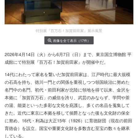
特別展『百万石！加賀前田家』展示風景
画像を全て表示（17件）
2026年4月14日（火）から6月7日（日）まで、東京国立博物館 平
成館にて特別展『百万石！加賀前田家』が開催中だ。
14代にわたって家名を繋いだ加賀前田家は、江戸時代に最大規模
の石高を持ち、徳川一門との関係を重視しつつ領国統治に努めた
名門中の名門。初代・前田利家が北陸に領地を得て以来、金沢を
本拠に「加賀百万石」の威信を誇り、武芸のみならず、学問や茶
の湯、能楽といった多彩な文化を庇護し、多くの名品を蒐集して
きた。近代に東京に本拠を移して侯爵となった後も文化財の保全
に努め、16代・利為は大正15年（1926）に育徳財団（現在の前田
育徳会）を設立、国宝や重要文化財を多数含む至宝の数々を継承
している。