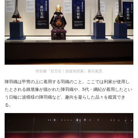
特別展『百万石！加賀前田家』展示風景
陣羽織は甲冑の上に着用する羽織のこと。ここでは利家が使用し
たとされる鍾馗像が描かれた陣羽織や、5代・綱紀が着用したとい
う日輪に波模様の陣羽織など、趣向を凝らした品々を鑑賞でき
る。