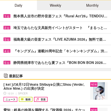
Daily
Weekly
Monthly
熊本県人吉市の野外音楽フェス『Rural Act'26』TENDOU…
1
位
埼玉であらたな文具販売イベントがスタート 『まるっと…
2
位
福島最大級の音楽フェス『LIVE AZUMA 2026』無料で楽…
3
位
『キングダム』連載20周年記念「キンキンキングダム」渋…
4
位
静岡県焼津市であらたな夏フェス『BON BON BON 2026…
5
位
最新記事
[ kei ]の8月12日Veats Shibuya公演にShou (Verde/,
NEW
Alice Nine.) の出演が決定
12:31 ｜ SPICER
ニュース
動画
音楽
愛知・岐阜の地酒を満喫する『秋酒祭 2026』チケッ
NEW