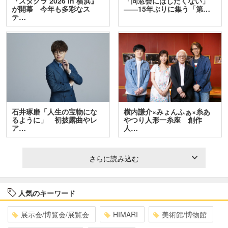
『スタクラ 2026 in 横浜』
「同窓会にはしたくない」
が開幕 今年も多彩なス
――15年ぶりに集う「第…
テ…
石井琢磨「人生の宝物にな
横内謙介×みょんふぁ×糸あ
るように」 初披露曲やレ
やつり人形一糸座 創作
ア…
人…
さらに読み込む
人気のキーワード
展示会/博覧会/展覧会
HIMARI
美術館/博物館