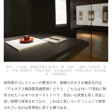
手前：《大名物 唐物茄子茶入 銘 富士 附 茶杓》（茶杓）千利休作 茶
入：中国 南宋時代・13世紀 茶杓：安土桃山時代・16世紀 東京・前田育徳
会 全期間展示
前田家のコレクションの奥深さや、規模の大きさを物語るのは
《アエネアス物語図毛綴壁掛》だろう。こちらは16～17世紀に制
作されたベルギーのタペストリーで、色合いも状態も良く完全に
近い状態で保管されており、これほど良いコンディションで保管
されているのは世界的に見ても稀である。