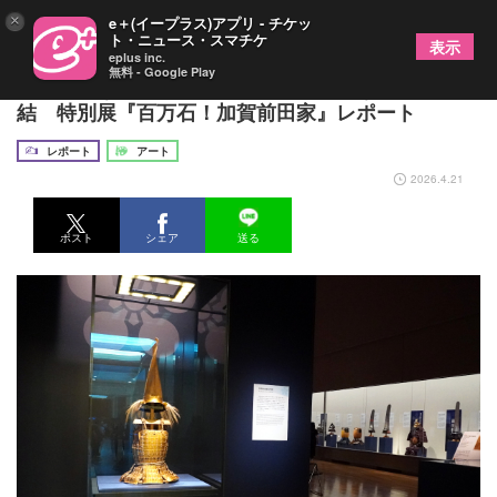
×
e＋(イープラス)アプリ - チケッ
ト・ニュース・スマチケ
表示
eplus inc.
無料 - Google Play
絢爛豪華な甲冑や名刀、茶道具の逸品などが大集
結 特別展『百万石！加賀前田家』レポート
レポート
アート
2026.4.21
ポスト
シェア
送る