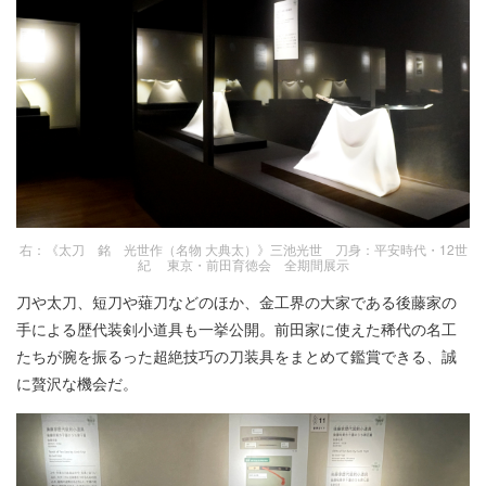
右：《太刀 銘 光世作（名物 大典太）》三池光世 刀身：平安時代・12世
紀 東京・前田育徳会 全期間展示
刀や太刀、短刀や薙刀などのほか、金工界の大家である後藤家の
手による歴代装剣小道具も一挙公開。前田家に使えた稀代の名工
たちが腕を振るった超絶技巧の刀装具をまとめて鑑賞できる、誠
に贅沢な機会だ。