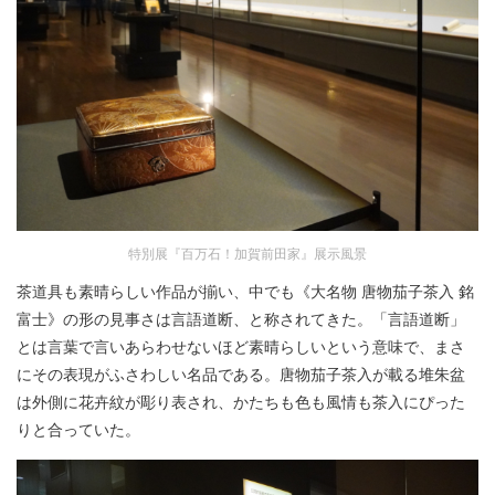
特別展『百万石！加賀前田家』展示風景
茶道具も素晴らしい作品が揃い、中でも《大名物 唐物茄子茶入 銘
富士》の形の見事さは言語道断、と称されてきた。「言語道断」
とは言葉で言いあらわせないほど素晴らしいという意味で、まさ
にその表現がふさわしい名品である。唐物茄子茶入が載る堆朱盆
は外側に花卉紋が彫り表され、かたちも色も風情も茶入にぴった
りと合っていた。