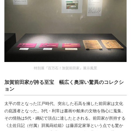
特別展『百万石！加賀前田家』展示風景
加賀前田家が誇る至宝 幅広く奥深い驚異のコレクシ
ョン
太平の世となった江戸時代、突出した石高を擁した前田家は文化
の庇護者となった。3代・利常は書画や舶来の文物を熱心に蒐集、
その情熱は5代・綱紀で頂点に達したとされる。前田家が所持する
《土佐日記（付属）屛風蒔絵箱》は藤原定家筆という点でも驚か