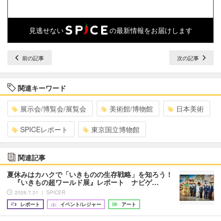
見逃せない
の最新情報をお届けします
前の記事
次の記事
関連キーワード
展示会/博覧会/展覧会
美術館/博物館
日本美術
SPICEレポート
東京国立博物館
関連記事
夏休みはカハクで「いきものの生存戦略」を知ろう！
『いきもの超ワールド展』レポート ナビゲ…
2026.7.31 ｜ SPICER
レポート
イベント/レジャー
アート