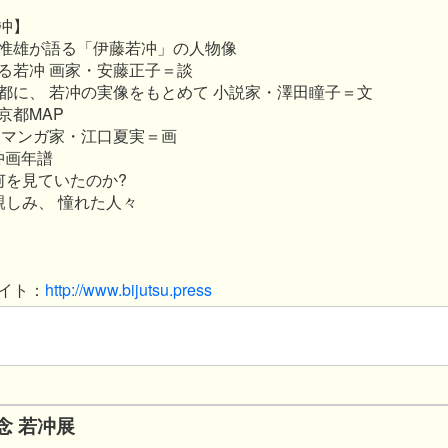
冲
】
惟雄が語る「伊藤若冲」の人物像
る若冲 画家・安藤正子＝談
都に、 若冲の実像をもとめて 小説家・澤田瞳子＝文
京都MAP
 マンガ家・江口夏実＝画
冲画年譜
何を見ていたのか?
親しみ、 憧れた人々
イト：
http://www.bijutsu.press
念 若冲展