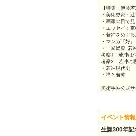
【特集・
伊藤若
・美術史家・辻
・画家の目で見
・エッセイ：京
・若冲をめぐる
・マンガ『好』
・一挙総覧! 若
考察1：若冲は
考察2：若冲に
・若冲現代史
・禅と若冲
美術手帖公式サ
イベント情報
生誕300年記