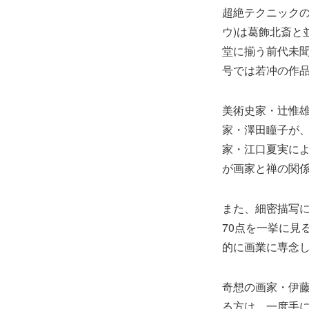
超絶テクニックの
ウ)は葛飾北斎と
堂に揃う前代未
号では若冲の作品
美術史家・辻惟雄
家・澤田瞳子が、
家・江口夏実によ
が画家と禅の関
また、細密描写
70点を一挙に見
的に画業に専念し
奇想の画家・伊藤
る方は、一度手