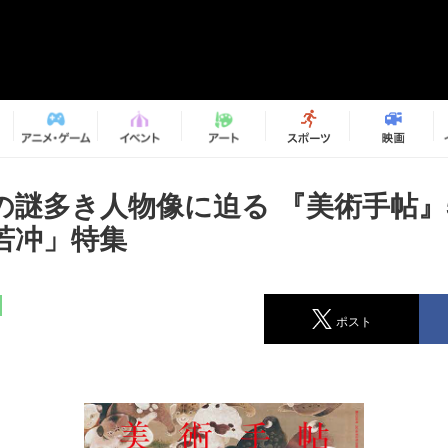
の謎多き人物像に迫る 『美術手帖』
若冲」特集
ポスト