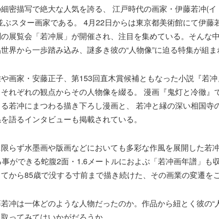
細密描写で絶大な人気を誇る、 江戸時代の画家・伊藤若冲(イ
並ぶスター画家である。 4月22日からは東京都美術館にて伊藤
聞の展覧会「若冲展」が開催され、注目を集めている。そんな中
世界から一歩踏み込み、謎多き彼の“人物像”に迫る特集が組ま
や画家・安藤正子、第153回直木賞候補ともなった小説『若
それぞれの観点からその人物像を綴る。 漫画『鬼灯と冷徹』
る若冲にまつわる描き下ろし漫画と、 若冲と縁の深い相国寺
係を語るインタビューも掲載されている。
に限らず水墨画や版画などにおいても多彩な作風を展開した若
る事ができる蛇腹2面・1.6メートルにおよぶ「若冲画年譜」も収
てから85歳で没する寸前まで描き続けた、その画業の変遷を
若冲は一体どのような人物だったのか。作品から紐とく彼の“人
に取ってみてはいかがだろうか。