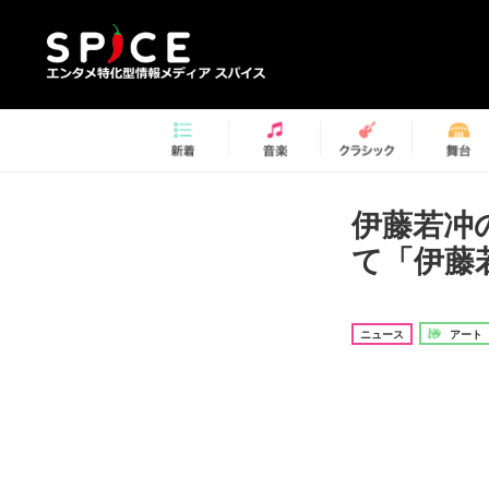
伊藤若冲
て「伊藤
ニュース
アート