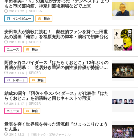
串田和美=「K」の魔法がかかった『テンペスト』まつ
もと市民芸術館、神奈川芸術劇場などで上演
2017.2.22 ｜ SPICER+
インタビュー
舞台
安田章大が演歌に挑む！ 熱狂的ファンを持つ土田世
紀の漫画「俺節」を福原充則の脚本・演出で初舞台化
2016.12.8 ｜ SPICER
ニュース
舞台
阿佐ヶ谷スパイダース『はたらくおとこ』12年ぶりの
再演が開幕！ 芝居好き垂涎の個性派俳優が勢揃い…
2016.11.5 ｜ SPICER
レポート
舞台
結成20周年「阿佐ヶ谷スパイダース」が代表作『はた
らくおとこ』を初演時と同じキャストで再演
2016.8.17 ｜ SPICER
ニュース
舞台
意表を突く世界観を持った漂流劇『ひょっこりひょう
たん島』
2015.12.21 ｜ 演劇キック - 宝塚ジャーナル