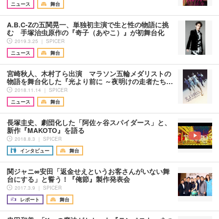
ニュース
舞台
A.B.C-Zの五関晃一、単独初主演で生と性の物語に挑
む 手塚治虫原作の『奇子（あやこ）』が初舞台化
2019.3.25 ｜ SPICER
ニュース
舞台
宮崎秋人、木村了ら出演 マラソン五輪メダリストの
物語を舞台化した『光より前に ～夜明けの走者たち…
2018.11.14 ｜ SPICER
ニュース
舞台
長塚圭史、劇団化した「阿佐ヶ谷スパイダース」と、
新作『MAKOTO』を語る
2018.8.3 ｜ SPICER
インタビュー
舞台
関ジャニ∞安田「返金せえというお客さんがいない舞
台にする」と誓う！『俺節』製作発表会
2017.3.9 ｜ SPICER
レポート
舞台