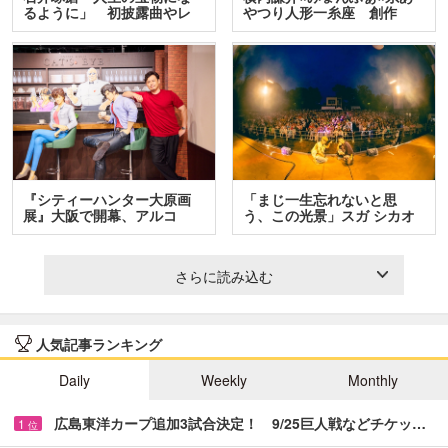
るように」 初披露曲やレ
やつり人形一糸座 創作
ア…
人…
『シティーハンター大原画
「まじ一生忘れないと思
展』大阪で開幕、アルコ
う、この光景」スガ シカオ
＆…
と…
さらに読み込む
人気記事ランキング
Daily
Weekly
Monthly
広島東洋カープ追加3試合決定！ 9/25巨人戦などチケッ…
1
位