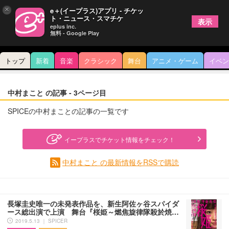
×
e＋(イープラス)アプリ - チケッ
ト・ニュース・スマチケ
表示
eplus inc.
無料 - Google Play
トップ
新着
音楽
クラシック
舞台
アニメ・ゲーム
イベン
中村まこと の記事 - 3ページ目
SPICEの中村まことの記事の一覧です
イープラスでチケット情報をチェック！
中村まこと の最新情報をRSSで購読
長塚圭史唯一の未発表作品を、新生阿佐ヶ谷スパイダ
ース総出演で上演 舞台『桜姫～燃焦旋律隊殺於焼…
2019.5.13 ｜ SPICER