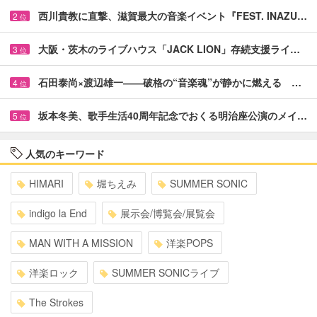
西川貴教に直撃、滋賀最大の音楽イベント『FEST. INAZU…
2
位
大阪・茨木のライブハウス「JACK LION」存続支援ライ…
3
位
石田泰尚×渡辺雄一――破格の“音楽魂”が静かに燃える …
4
位
坂本冬美、歌手生活40周年記念でおくる明治座公演のメイ…
5
位
人気のキーワード
HIMARI
堀ちえみ
SUMMER SONIC
indigo la End
展示会/博覧会/展覧会
MAN WITH A MISSION
洋楽POPS
洋楽ロック
SUMMER SONICライブ
The Strokes