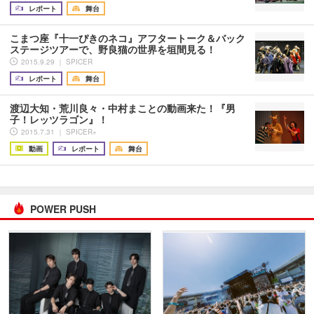
レポート
舞台
こまつ座『十一ぴきのネコ』アフタートーク＆バック
ステージツアーで、野良猫の世界を垣間見る！
2015.9.29 ｜ SPICER
レポート
舞台
渡辺大知・荒川良々・中村まことの動画来た！『男
子！レッツラゴン』！
2015.7.31 ｜ SPICER+
動画
レポート
舞台
POWER PUSH