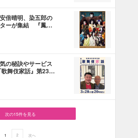
安倍晴明、染五郎の
ターが集結 『鳳…
気の秘訣やサービス
歌舞伎家話』第23…
次の15件を見る
2
1
次へ