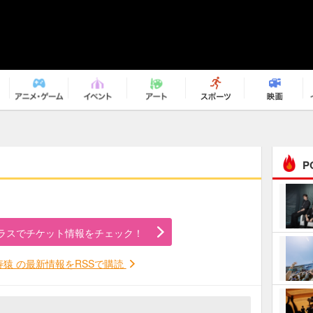
P
まるで原作の世界から飛
び出してきたよう！ 圧…
ラスでチケット情報をチェック！
ｅｐｌｕｓ ｗｅｅｋｅ
ｎｄ ｃｌｕｂ
寿猿 の最新情報をRSSで購読
ＲｅｏＮａ“ピルグリム”