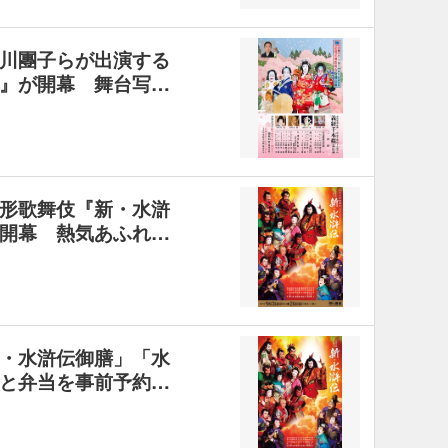
川團子らが出演する
』が開幕 舞台写…
形歌舞伎『新・水滸
開幕 熱気あふれ…
・水滸伝御膳」「水
と弁当を事前予約…