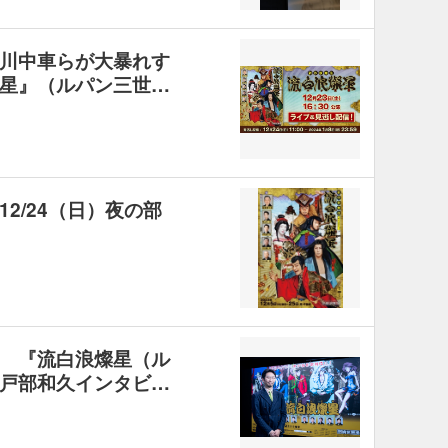
川中車らが大暴れす
星』（ルパン三世…
2/24（日）夜の部
 『流白浪燦星（ル
戸部和久インタビ…