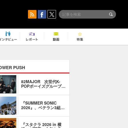
OWER PUSH
82MAJOR 次世代K-
「同窓会に
POPボーイズグループ…
い」――1
『SUMMER SONIC
石井琢磨「
2026』、ベテラン3組…
なるように
『スタクラ 2026 in 横
横内謙介×