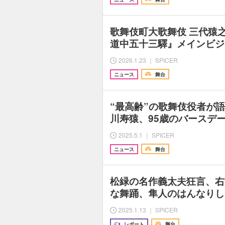
歌舞伎町大歌舞伎 三代猿
道中五十三驛』メインビジ
2026.1.23 ｜ SPICER
ニュース
舞台
“最高齢”の歌舞伎役者が
川寿猿、95歳のバースデ
2025.5.1 ｜ SPICER
ニュース
舞台
松緑の名作義太夫狂言、右
な舞踊、隼人のはんなりし
2025.1.13 ｜ SPICER
レポート
舞台