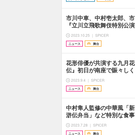
市川中車、中村壱太郎、市
『立川立飛歌舞伎特別公演
2023.10.25 ｜ SPICER
ニュース
舞台
花形俳優が共演する九月花
伝』初日が南座で賑々しく
2023.9.4 ｜ SPICER
ニュース
舞台
中村隼人監修の中華風「新
滸伝弁当」など特別な食事
2023.7.28 ｜ SPICER
ニュース
舞台