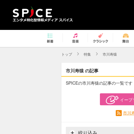
トップ
特集
市川寿猿
市川寿猿 の記事
SPICEの市川寿猿の記事の一覧です
イープ
市川
絞り込み