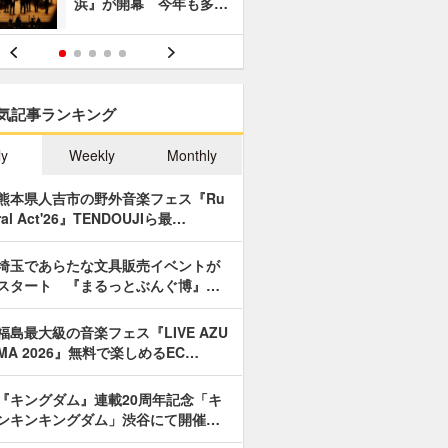
浜』が開幕 今年も多…
あやつり人
気記事ランキング
ly
Weekly
Monthly
熊本県人吉市の野外音楽フェス『Ru
ral Act'26』TENDOUJIら最…
埼玉であらたな文具販売イベントが
スタート 『まるっとぶんぐ博』…
福島最大級の音楽フェス『LIVE AZU
MA 2026』無料で楽しめるEC…
『キングダム』連載20周年記念「キ
ンキンキングダム」渋谷にて開催…