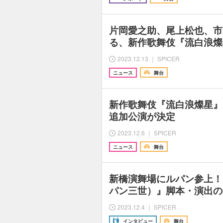
片岡愛之助、尾上松也、市
る、新作歌舞伎『流白浪燦
2023.12.13 ｜ SPICER
ニュース
舞台
新作歌舞伎『流白浪燦星』1
追加公演が決定
2023.12.6 ｜ SPICER
ニュース
舞台
新橋演舞場にルパン参上！
パン三世）』脚本・演出の
2023.12.4 ｜ SPICER
インタビュー
舞台