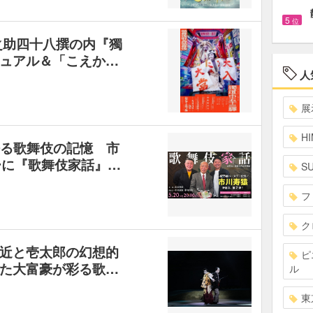
5
位
之助四十八撰の内『獨
ュアル＆「こえか…
人
展
HI
語る歌舞伎の記憶 市
ーに『歌舞伎家話』…
S
フ
ク
近と壱太郎の幻想的
ピ
た大富豪が彩る歌…
ル
東