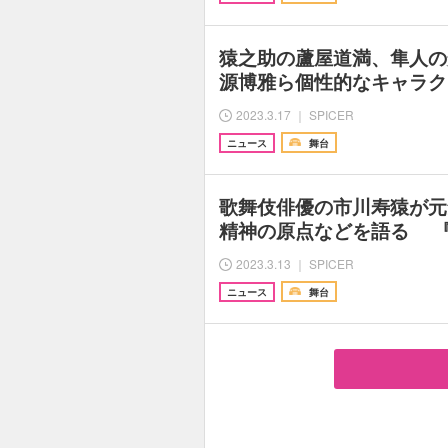
猿之助の蘆屋道満、隼人の
源博雅ら個性的なキャラク
2023.3.17 ｜ SPICER
ニュース
舞台
歌舞伎俳優の市川寿猿が元
精神の原点などを語る 『
2023.3.13 ｜ SPICER
ニュース
舞台