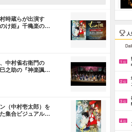
村時蔵らが出演す
のけ姫』千穐楽の…
人
Dai
、中村雀右衛門の
1
位
巳之助の『神楽諷…
2
位
3
位
ン（中村壱太郎）を
た集合ビジュアル…
4
位