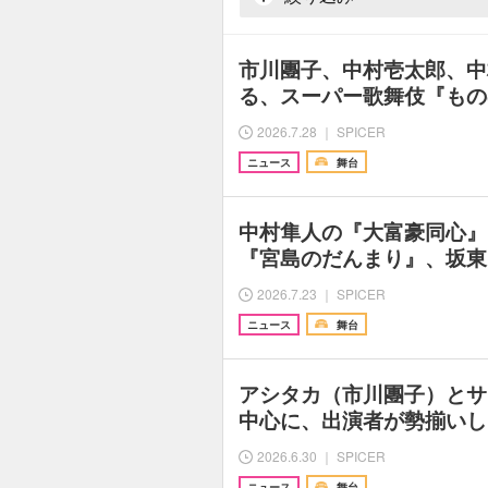
市川團子、中村壱太郎、中
る、スーパー歌舞伎『もの
2026.7.28 ｜ SPICER
ニュース
舞台
中村隼人の『大富豪同心』
『宮島のだんまり』、坂東
2026.7.23 ｜ SPICER
ニュース
舞台
アシタカ（市川團子）とサ
中心に、出演者が勢揃いし
2026.6.30 ｜ SPICER
ニュース
舞台