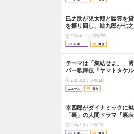
巳之助が児太郎と幽霊を貸
を振り回し、勘九郎が七之
2024.8.11 ｜ SPICER
レポート
舞台
テーマは「集結せよ」 博
パー歌舞伎『ヤマトタケル
2024.8.2 ｜ SPICER
ニュース
舞台
幸四郎がダイナミックに魅
「裏」の人間ドラマ『裏表
2024.7.9 ｜ SPICER
レポート
舞台