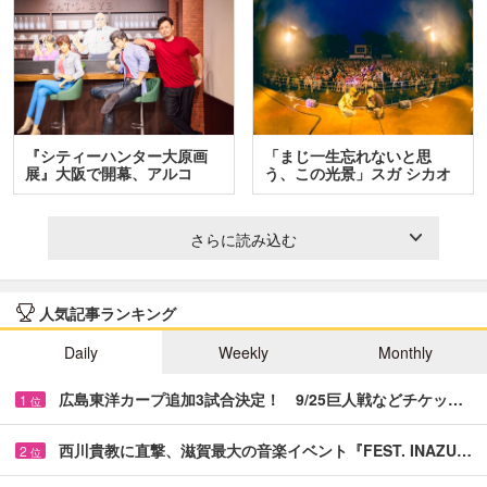
『シティーハンター大原画
「まじ一生忘れないと思
展』大阪で開幕、アルコ
う、この光景」スガ シカオ
＆…
と…
さらに読み込む
人気記事ランキング
Daily
Weekly
Monthly
広島東洋カープ追加3試合決定！ 9/25巨人戦などチケッ…
1
位
西川貴教に直撃、滋賀最大の音楽イベント『FEST. INAZU…
2
位