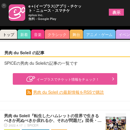
×
e＋(イープラス)アプリ - チケッ
ト・ニュース・スマチケ
表示
eplus inc.
無料 - Google Play
トップ
新着
音楽
クラシック
舞台
アニメ・ゲーム
イベン
男肉 du Soleil の記事
SPICEの男肉 du Soleilの記事の一覧です
イープラスでチケット情報をチェック！
男肉 du Soleil の最新情報をRSSで購読
男肉 du Soleil『転生したハムレットの世界で生きる
べきか死ぬべきか戻れるか、それが問題だ』団長・…
2022.4.17 ｜ SPICER