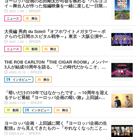
ヨーロッパ企画の石田剛太が司会を務める『ハルヨコ
イ～舞台人が作った短編映像を一緒に楽しむ一日限…
2021.1.29 ｜ SPICER
ニュース
舞台
大長編 男肉 du Soleil『オフホワイトメガタワー～ボ
クらの七日間ホスピタル戦争～』東京・大阪公演中…
2021.1.20 ｜ SPICER
ニュース
動画
舞台
THE ROB CARLTON『THE CIGAR ROOM』メンバー
3人が結成10周年を語る。「この時代だからこそ、…
2020.12.10 ｜ SPICER
インタビュー
舞台
「暗いだけの10年ではなかったです」～10周年を迎え
るテレビ番組『ヨーロッパ企画の暗い旅』上田誠×…
2020.11.22 ｜ SPICER
動画
インタビュー
舞台
ヨーロッパ企画・上田誠に聞く『ヨーロッパ企画の生
配信』から見えてきたもの～「やれなくなったこと…
2020.6.24 ｜ SPICER