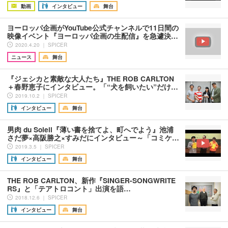
動画
インタビュー
舞台
ヨーロッパ企画がYouTube公式チャンネルで11日間の
映像イベント『ヨーロッパ企画の生配信』を急遽決…
2020.4.20 ｜ SPICER
ニュース
舞台
『ジェシカと素敵な大人たち』THE ROB CARLTON
＋春野恵子にインタビュー。「“犬を飼いたい”だけ…
2019.10.2 ｜ SPICER
インタビュー
舞台
男肉 du Soleil『薄い書を捨てよ、町へでよう』池浦
さだ夢×高阪勝之×すみだにインタビュー～「コミケ…
2019.3.5 ｜ SPICER
インタビュー
舞台
THE ROB CARLTON、新作『SINGER-SONGWRITE
RS』と「テアトロコント」出演を語…
2018.12.6 ｜ SPICER
インタビュー
舞台