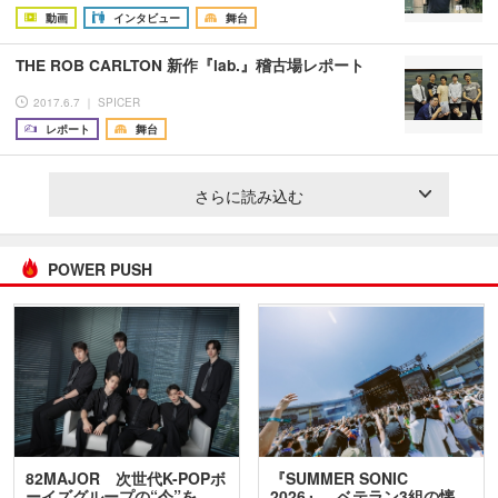
動画
インタビュー
舞台
THE ROB CARLTON 新作『lab.』稽古場レポート
2017.6.7 ｜ SPICER
レポート
舞台
さらに読み込む
POWER PUSH
82MAJOR 次世代K-POPボ
『SUMMER SONIC
ーイズグループの“今”を
2026』、ベテラン3組の懐…