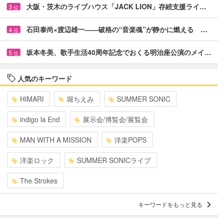
大阪・茨木のライブハウス「JACK LION」存続支援ライ…
3
位
石田泰尚×渡辺雄一――破格の“音楽魂”が静かに燃える …
4
位
坂本冬美、歌手生活40周年記念でおくる明治座公演のメイ…
5
位
人気のキーワード
HIMARI
堀ちえみ
SUMMER SONIC
indigo la End
展示会/博覧会/展覧会
MAN WITH A MISSION
洋楽POPS
洋楽ロック
SUMMER SONICライブ
The Strokes
キーワードをもっと見る