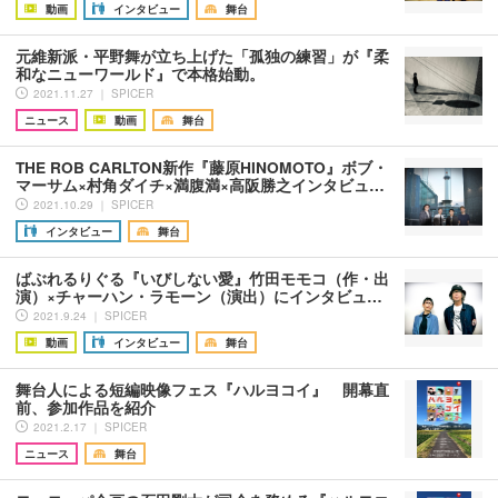
動画
インタビュー
舞台
元維新派・平野舞が立ち上げた「孤独の練習」が『柔
和なニューワールド』で本格始動。
2021.11.27 ｜ SPICER
ニュース
動画
舞台
THE ROB CARLTON新作『藤原HINOMOTO』ボブ・
マーサム×村角ダイチ×満腹満×高阪勝之インタビュ…
2021.10.29 ｜ SPICER
インタビュー
舞台
ばぶれるりぐる『いびしない愛』竹田モモコ（作・出
演）×チャーハン・ラモーン（演出）にインタビュ…
2021.9.24 ｜ SPICER
動画
インタビュー
舞台
舞台人による短編映像フェス『ハルヨコイ』 開幕直
前、参加作品を紹介
2021.2.17 ｜ SPICER
ニュース
舞台