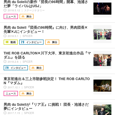
男肉 du Soleilの新作「団長の96時間」開幕、池浦さ
だ夢「ライバルはUSJ」
2018.5.12 ｜ ステージナタリー
ニュース
舞台
男肉 du Soleil『団長の96時間』に向け、男肉団長✕
先輩✕Jにインタビュー！
2018.5.1 ｜ SPICER
動画
インタビュー
舞台
THE ROB CARLTON✕川下大洋、東京初進出作品『マ
ダム』を語る
2018.2.6 ｜ SPICER
インタビュー
舞台
東京初進出＆三上市朗参戦決定！ THE ROB CARLTO
N『マダム』
2017.12.1 ｜ SPICER
ニュース
舞台
男肉 du Soleilが『リア王』に挑戦！ 団長・池浦さだ
夢にインタビュー
2017.7.15 ｜ SPICER