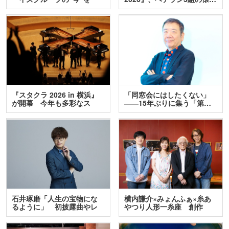
訊…
『スタクラ 2026 in 横浜』
「同窓会にはしたくない」
が開幕 今年も多彩なス
――15年ぶりに集う「第…
テ…
石井琢磨「人生の宝物にな
横内謙介×みょんふぁ×糸あ
るように」 初披露曲やレ
やつり人形一糸座 創作
ア…
人…