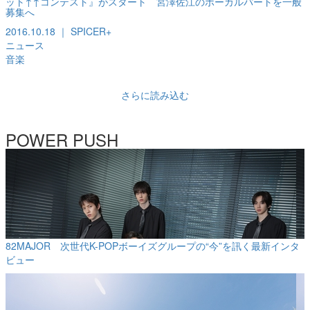
ット↑↑コンテスト』がスタート 宮澤佐江のボーカルパートを一般
募集へ
2016.10.18 ｜ SPICER+
ニュース
音楽
さらに読み込む
POWER PUSH
82MAJOR 次世代K-POPボーイズグループの“今”を訊く最新インタ
ビュー