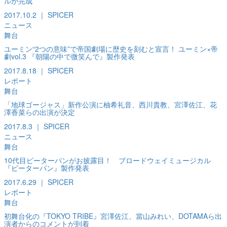
ルが完成
2017.10.2 ｜ SPICER
ニュース
舞台
ユーミン“2つの意味”で帝国劇場に歴史を刻むと宣言！ ユーミン×帝
劇vol.3 『朝陽の中で微笑んで』製作発表
2017.8.18 ｜ SPICER
レポート
舞台
「地球ゴージャス」新作公演に柚希礼音、西川貴教、宮澤佐江、花
澤香菜らの出演が決定
2017.8.3 ｜ SPICER
ニュース
舞台
10代目ピーターパンがお披露目！ ブロードウェイミュージカル
『ピーターパン』製作発表
2017.6.29 ｜ SPICER
レポート
舞台
初舞台化の『TOKYO TRIBE』宮澤佐江、當山みれい、DOTAMAら出
演者からのコメントが到着