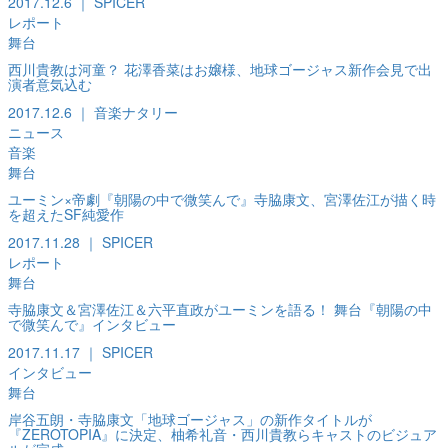
2017.12.6 ｜ SPICER
レポート
舞台
西川貴教は河童？ 花澤香菜はお嬢様、地球ゴージャス新作会見で出
演者意気込む
2017.12.6 ｜ 音楽ナタリー
ニュース
音楽
舞台
ユーミン×帝劇『朝陽の中で微笑んで』寺脇康文、宮澤佐江が描く時
を超えたSF純愛作
2017.11.28 ｜ SPICER
レポート
舞台
寺脇康文＆宮澤佐江＆六平直政がユーミンを語る！ 舞台『朝陽の中
で微笑んで』インタビュー
2017.11.17 ｜ SPICER
インタビュー
舞台
岸谷五朗・寺脇康文「地球ゴージャス」の新作タイトルが
『ZEROTOPIA』に決定、柚希礼音・西川貴教らキャストのビジュア