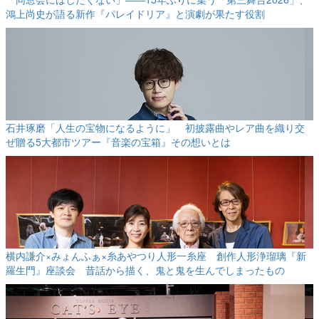
鴻上尚史が語る新作『パレイドリア』と演劇が果たす役割
石井琢磨「人生の宝物になるように」 初披露曲やレア曲を織り交
ぜ贈る5大都市ツアー『音楽の宝箱』その想いとは
横内謙介×みょんふぁ×糸あやつり人形一糸座 創作人形浄瑠璃『新
羅生門』座談会 昔話から描く、鬼と鬼を生んでしまったもの