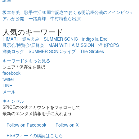
5
位
坂本冬美、歌手生活40周年記念でおくる明治座公演のメインビジュ
アルが公開 一路真輝、中村梅雀ら出演
人気のキーワード
HIMARI
堀ちえみ
SUMMER SONIC
indigo la End
展示会/博覧会/展覧会
MAN WITH A MISSION
洋楽POPS
洋楽ロック
SUMMER SONICライブ
The Strokes
キーワードをもっと見る
シェア / 保存先を選択
facebook
twitter
LINE
メール
キャンセル
SPICEの公式アカウントをフォローして
最新のエンタメ情報を手に入れよう
Follow on Facebook
Follow on X
RSSフィードの購読はこちら