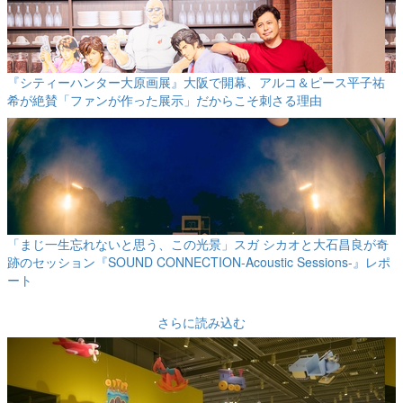
『シティーハンター大原画展』大阪で開幕、アルコ＆ピース平子祐
希が絶賛「ファンが作った展示」だからこそ刺さる理由
「まじ一生忘れないと思う、この光景」スガ シカオと大石昌良が奇
跡のセッション『SOUND CONNECTION-Acoustic Sessions-』レポ
ート
さらに読み込む