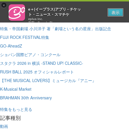
ホームへ戻る
×
e＋(イープラス)アプリ - チケッ
特集
表示
ト・ニュース・スマチケ
eplus inc.
『FEELM』SELF LINER NOTES
無料 - Google Play
特集・帝国劇場 小川洋子 著「劇場という名の星座」出版記念
FUJI ROCK FESTIVAL特集
GO-AheadZ
ショパン国際ピアノ・コンクール
スタクラ 2026 in 横浜 -STAND UP! CLASSIC-
RUSH BALL 2025 オフィシャルレポート
【THE MUSICAL LOVERS】ミュージカル『アニー』
K-Musical Market
BRAHMAN 30th Anniversary
特集をもっと見る
記事種別
動画