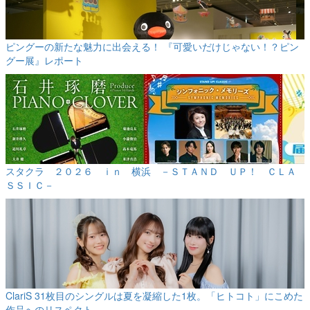
ピングーの新たな魅力に出会える！ 『可愛いだけじゃない！？ピン
グー展』レポート
スタクラ ２０２６ ｉｎ 横浜 －ＳＴＡＮＤ ＵＰ！ ＣＬＡ
ＳＳＩＣ－
ClariS 31枚目のシングルは夏を凝縮した1枚。「ヒトコト」にこめた
作品へのリスペクト