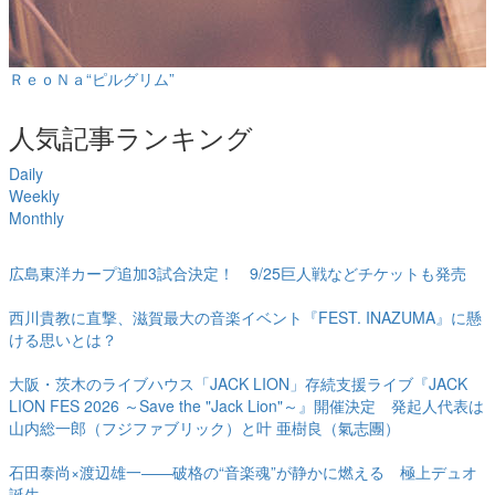
ＲｅｏＮａ“ピルグリム”
人気記事ランキング
Daily
Weekly
Monthly
1
位
広島東洋カープ追加3試合決定！ 9/25巨人戦などチケットも発売
2
位
西川貴教に直撃、滋賀最大の音楽イベント『FEST. INAZUMA』に懸
ける思いとは？
3
位
大阪・茨木のライブハウス「JACK LION」存続支援ライブ『JACK
LION FES 2026 ～Save the "Jack Lion"～』開催決定 発起人代表は
山内総一郎（フジファブリック）と叶 亜樹良（氣志團）
4
位
石田泰尚×渡辺雄一――破格の“音楽魂”が静かに燃える 極上デュオ
誕生