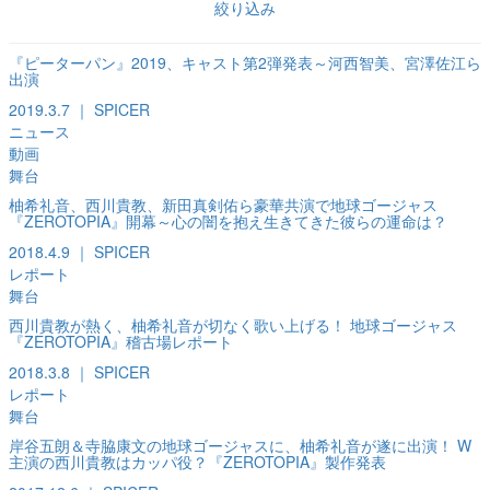
絞り込み
『ピーターパン』2019、キャスト第2弾発表～河西智美、宮澤佐江ら
出演
2019.3.7 ｜ SPICER
ニュース
動画
舞台
柚希礼音、西川貴教、新田真剣佑ら豪華共演で地球ゴージャス
『ZEROTOPIA』開幕～心の闇を抱え生きてきた彼らの運命は？
2018.4.9 ｜ SPICER
レポート
舞台
西川貴教が熱く、柚希礼音が切なく歌い上げる！ 地球ゴージャス
『ZEROTOPIA』稽古場レポート
2018.3.8 ｜ SPICER
レポート
舞台
岸谷五朗＆寺脇康文の地球ゴージャスに、柚希礼音が遂に出演！ W
主演の西川貴教はカッパ役？『ZEROTOPIA』製作発表