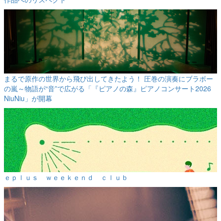
まるで原作の世界から飛び出してきたよう！ 圧巻の演奏にブラボー
の嵐～物語が“音”で広がる「『ピアノの森』ピアノコンサート2026
NiuNiu」が開幕
ｅｐｌｕｓ ｗｅｅｋｅｎｄ ｃｌｕｂ