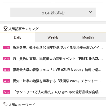
＆…
と…
さらに読み込む
人気記事ランキング
Daily
Weekly
Monthly
坂本冬美、歌手生活40周年記念でおくる明治座公演のメイ…
1
位
西川貴教に直撃、滋賀最大の音楽イベント『FEST. INAZU…
2
位
福島最大級の音楽フェス『LIVE AZUMA 2026』無料で楽…
3
位
愛知・岐阜の地酒を満喫する『秋酒祭 2026』チケット一…
4
位
『サントリー1万人の第九』Aぇ! groupの佐野晶哉が合唱…
5
位
人気のキーワード