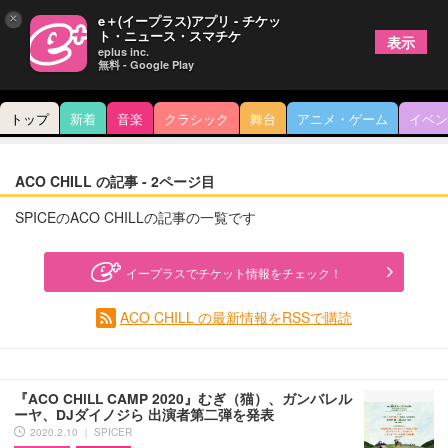
×
e＋(イープラス)アプリ - チケッ
ト・ニュース・スマチケ
表示
eplus inc.
無料 - Google Play
トップ
新着
音楽
クラシック
舞台
アニメ・ゲーム
イベン
ACO CHILL の記事 - 2ページ目
SPICEのACO CHILLの記事の一覧です
イープラスでチケット情報をチェック！
ACO CHILL の最新情報をRSSで購読
『ACO CHiLL CAMP 2020』むぎ（猫）、ガンバレル
ーヤ、DJダイノジら 出演者第二弾を発表
2020.2.10 ｜ SPICER