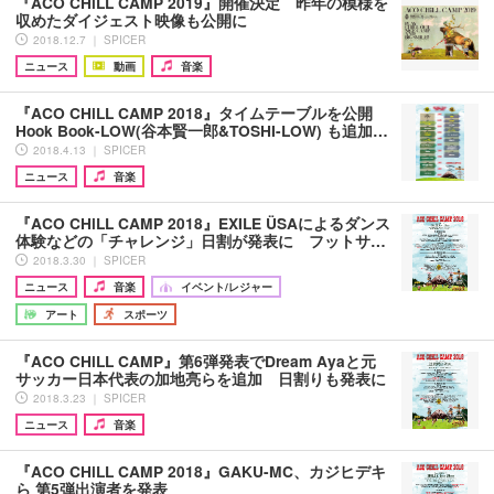
『ACO CHiLL CAMP 2019』開催決定 昨年の模様を
収めたダイジェスト映像も公開に
2018.12.7 ｜ SPICER
ニュース
動画
音楽
『ACO CHiLL CAMP 2018』タイムテーブルを公開
Hook Book-LOW(谷本賢一郎&TOSHI-LOW) も追加…
2018.4.13 ｜ SPICER
ニュース
音楽
『ACO CHiLL CAMP 2018』EXILE ÜSAによるダンス
体験などの「チャレンジ」日割が発表に フットサ…
2018.3.30 ｜ SPICER
ニュース
音楽
イベント/レジャー
アート
スポーツ
『ACO CHiLL CAMP』第6弾発表でDream Ayaと元
サッカー日本代表の加地亮らを追加 日割りも発表に
2018.3.23 ｜ SPICER
ニュース
音楽
『ACO CHiLL CAMP 2018』GAKU-MC、カジヒデキ
ら 第5弾出演者を発表