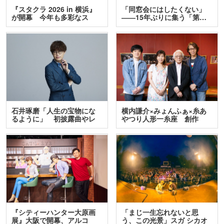
『スタクラ 2026 in 横浜』
「同窓会にはしたくない」
が開幕 今年も多彩なス
――15年ぶりに集う「第…
テ…
石井琢磨「人生の宝物にな
横内謙介×みょんふぁ×糸あ
るように」 初披露曲やレ
やつり人形一糸座 創作
ア…
人…
『シティーハンター大原画
「まじ一生忘れないと思
展』大阪で開幕、アルコ
う、この光景」スガ シカオ