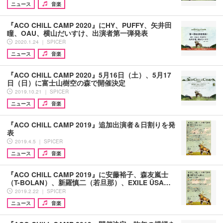
ニュース
音楽
『ACO CHiLL CAMP 2020』にHY、PUFFY、矢井田
瞳、OAU、横山だいすけ、出演者第一弾発表
2020.1.24 ｜ SPICER
ニュース
音楽
『ACO CHiLL CAMP 2020』5月16日（土）、5月17
日（日）に富士山樹空の森で開催決定
2019.10.21 ｜ SPICER
ニュース
音楽
『ACO CHiLL CAMP 2019』追加出演者＆日割りを発
表
2019.4.5 ｜ SPICER
ニュース
音楽
『ACO CHiLL CAMP 2019』に安藤裕子、森友嵐士
（T-BOLAN）、新羅慎二（若旦那）、EXILE ÜSA…
2019.2.22 ｜ SPICER
ニュース
音楽