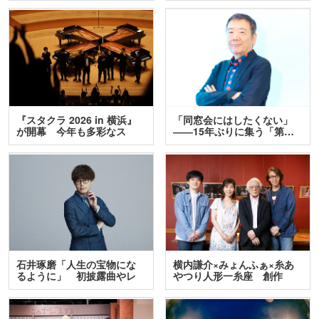
『スタクラ 2026 in 横浜』
「同窓会にはしたくない」
が開幕 今年も多彩なス
――15年ぶりに集う「第…
テ…
石井琢磨「人生の宝物にな
横内謙介×みょんふぁ×糸あ
るように」 初披露曲やレ
やつり人形一糸座 創作
ア…
人…