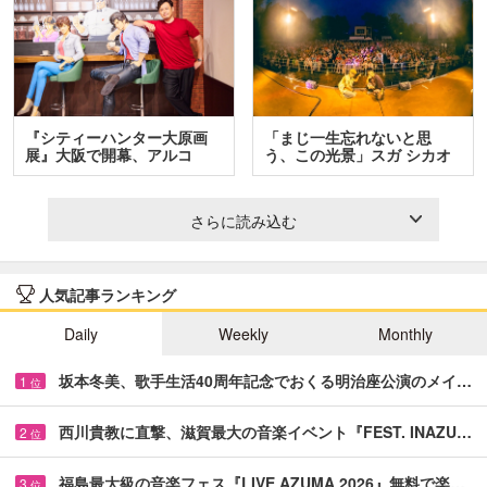
『シティーハンター大原画
「まじ一生忘れないと思
展』大阪で開幕、アルコ
う、この光景」スガ シカオ
＆…
と…
さらに読み込む
人気記事ランキング
Daily
Weekly
Monthly
坂本冬美、歌手生活40周年記念でおくる明治座公演のメイ…
1
位
西川貴教に直撃、滋賀最大の音楽イベント『FEST. INAZU…
2
位
福島最大級の音楽フェス『LIVE AZUMA 2026』無料で楽…
3
位