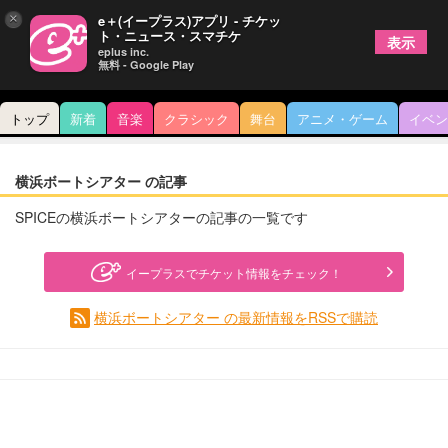
×
e＋(イープラス)アプリ - チケッ
ト・ニュース・スマチケ
表示
eplus inc.
無料 - Google Play
トップ
新着
音楽
クラシック
舞台
アニメ・ゲーム
イベン
横浜ボートシアター の記事
SPICEの横浜ボートシアターの記事の一覧です
イープラスでチケット情報をチェック！
横浜ボートシアター の最新情報をRSSで購読