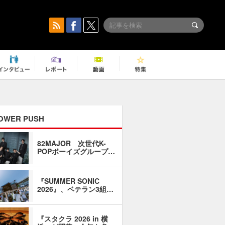
OWER PUSH
82MAJOR 次世代K-
「同窓会に
POPボーイズグループ…
い」――1
『SUMMER SONIC
石井琢磨「
2026』、ベテラン3組…
なるように
『スタクラ 2026 in 横
横内謙介×