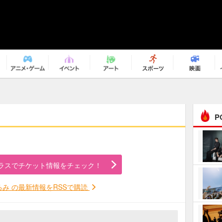
P
まるで原作の世界から飛
び出してきたよう！ 圧…
ラスでチケット情報をチェック！
ｅｐｌｕｓ ｗｅｅｋｅ
ｎｄ ｃｌｕｂ
るみ の最新情報をRSSで購読
ＲｅｏＮａ“ピルグリム”