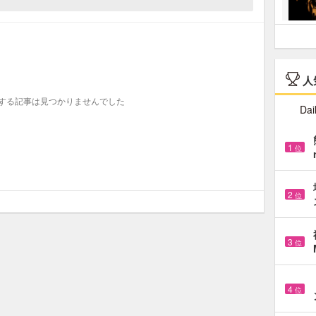
人
する記事は見つかりませんでした
Dai
1
位
2
位
3
位
4
位