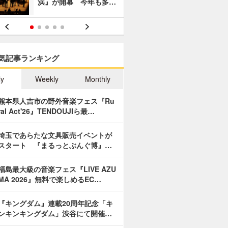
浜』が開幕 今年も多…
あやつり人
気記事ランキング
ly
Weekly
Monthly
熊本県人吉市の野外音楽フェス『Ru
ral Act'26』TENDOUJIら最…
埼玉であらたな文具販売イベントが
スタート 『まるっとぶんぐ博』…
福島最大級の音楽フェス『LIVE AZU
MA 2026』無料で楽しめるEC…
『キングダム』連載20周年記念「キ
ンキンキングダム」渋谷にて開催…