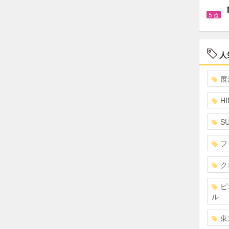
5
位
人
展
HI
S
フ
ク
ピ
ル
東