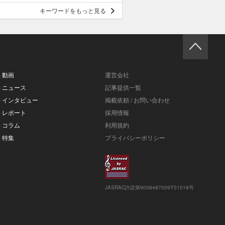
キーワードをもっと見る
- 動画
運営会社
- ニュース
記事提供一覧
- インタビュー
掲載依頼 / お問い合わせ
- レポート
採用情報
- コラム
利用規約
- 特集
プライバシーポリシー
JASRAC許諾第9008487009Y31018号