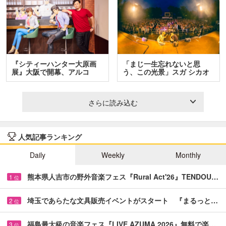
『シティーハンター大原画
「まじ一生忘れないと思
展』大阪で開幕、アルコ
う、この光景」スガ シカオ
＆…
と…
さらに読み込む
人気記事ランキング
Daily
Weekly
Monthly
熊本県人吉市の野外音楽フェス『Rural Act'26』TENDOU…
1
位
埼玉であらたな文具販売イベントがスタート 『まるっと…
2
位
福島最大級の音楽フェス『LIVE AZUMA 2026』無料で楽…
3
位