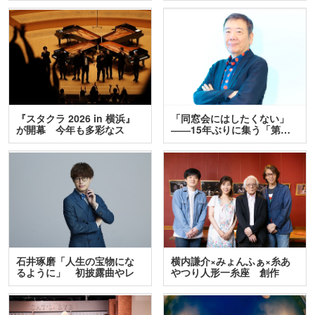
『スタクラ 2026 in 横浜』
「同窓会にはしたくない」
が開幕 今年も多彩なス
――15年ぶりに集う「第…
テ…
石井琢磨「人生の宝物にな
横内謙介×みょんふぁ×糸あ
るように」 初披露曲やレ
やつり人形一糸座 創作
ア…
人…