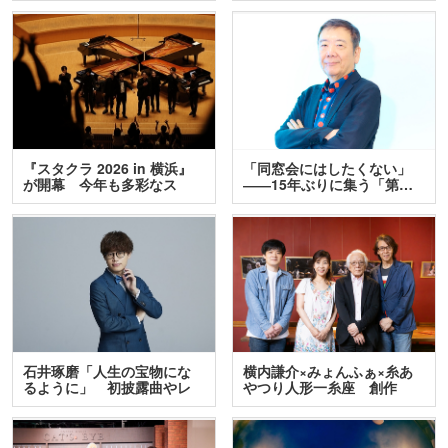
『スタクラ 2026 in 横浜』
「同窓会にはしたくない」
が開幕 今年も多彩なス
――15年ぶりに集う「第…
テ…
石井琢磨「人生の宝物にな
横内謙介×みょんふぁ×糸あ
るように」 初披露曲やレ
やつり人形一糸座 創作
ア…
人…