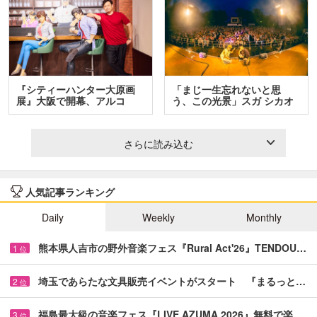
『シティーハンター大原画
「まじ一生忘れないと思
展』大阪で開幕、アルコ
う、この光景」スガ シカオ
＆…
と…
さらに読み込む
人気記事ランキング
Daily
Weekly
Monthly
熊本県人吉市の野外音楽フェス『Rural Act'26』TENDOU…
1
位
埼玉であらたな文具販売イベントがスタート 『まるっと…
2
位
福島最大級の音楽フェス『LIVE AZUMA 2026』無料で楽…
3
位