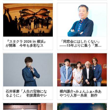
『スタクラ 2026 in 横浜』
「同窓会にはしたくない」
が開幕 今年も多彩なス
――15年ぶりに集う「第…
テ…
石井琢磨「人生の宝物にな
横内謙介×みょんふぁ×糸あ
るように」 初披露曲やレ
やつり人形一糸座 創作
ア…
人…