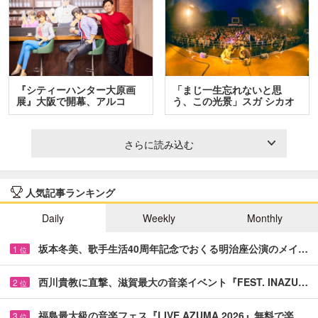
『シティーハンター大原画
「まじ一生忘れないと思
展』大阪で開幕、アルコ
う、この光景」スガ シカオ
＆…
と…
さらに読み込む
人気記事ランキング
Daily
Weekly
Monthly
坂本冬美、歌手生活40周年記念でおくる明治座公演のメイ…
1
位
西川貴教に直撃、滋賀最大の音楽イベント『FEST. INAZU…
2
位
福島最大級の音楽フェス『LIVE AZUMA 2026』無料で楽…
3
位