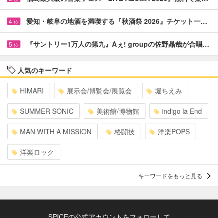
愛知・岐阜の地酒を満喫する『秋酒祭 2026』チケット一…
4
位
『サントリー1万人の第九』Aぇ! groupの佐野晶哉が合唱…
5
位
人気のキーワード
HIMARI
展示会/博覧会/展覧会
堀ちえみ
SUMMER SONIC
美術館/博物館
indigo la End
MAN WITH A MISSION
格闘技
洋楽POPS
洋楽ロック
キーワードをもっと見る
SPICEの公式アカウントをフォローして