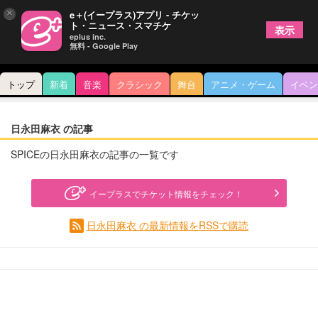
×
e＋(イープラス)アプリ - チケッ
ト・ニュース・スマチケ
表示
eplus inc.
無料 - Google Play
トップ
新着
音楽
クラシック
舞台
アニメ・ゲーム
イベン
日永田麻衣 の記事
SPICEの日永田麻衣の記事の一覧です
イープラスでチケット情報をチェック！
日永田麻衣 の最新情報をRSSで購読