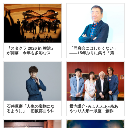
『スタクラ 2026 in 横浜』
「同窓会にはしたくない」
が開幕 今年も多彩なス
――15年ぶりに集う「第…
テ…
石井琢磨「人生の宝物にな
横内謙介×みょんふぁ×糸あ
るように」 初披露曲やレ
やつり人形一糸座 創作
ア…
人…