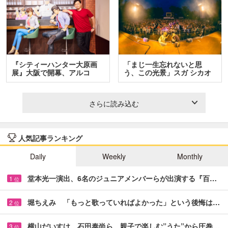
『シティーハンター大原画
「まじ一生忘れないと思
展』大阪で開幕、アルコ
う、この光景」スガ シカオ
＆…
と…
さらに読み込む
人気記事ランキング
Daily
Weekly
Monthly
堂本光一演出、6名のジュニアメンバーらが出演する『百…
1
位
堀ちえみ 「もっと歌っていればよかった」という後悔は…
2
位
横山だいすけ、石田泰尚ら 親子で楽しむ”うた”から圧巻…
3
位