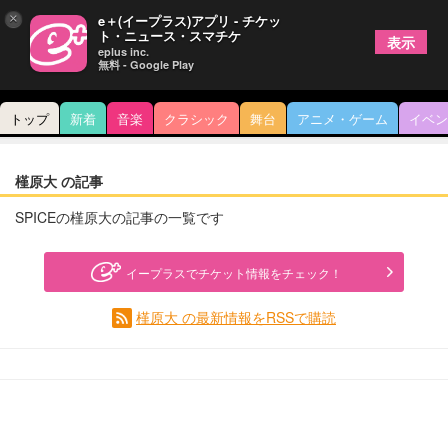
×
e＋(イープラス)アプリ - チケッ
ト・ニュース・スマチケ
表示
eplus inc.
無料 - Google Play
トップ
新着
音楽
クラシック
舞台
アニメ・ゲーム
イベン
槿原大 の記事
SPICEの槿原大の記事の一覧です
イープラスでチケット情報をチェック！
槿原大 の最新情報をRSSで購読