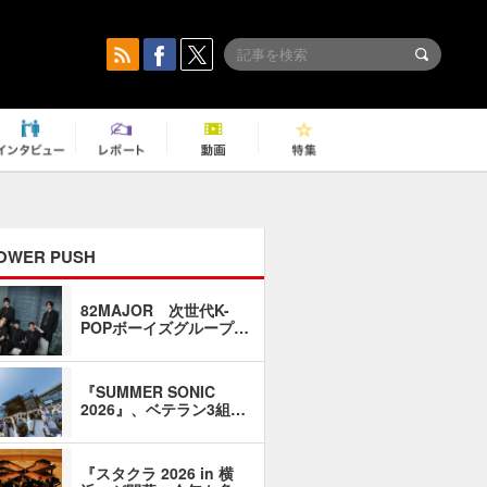
OWER PUSH
82MAJOR 次世代K-
「同窓会に
POPボーイズグループ…
い」――1
『SUMMER SONIC
石井琢磨「
2026』、ベテラン3組…
なるように
『スタクラ 2026 in 横
横内謙介×