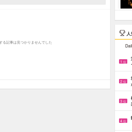
人
する記事は見つかりませんでした
Dai
1
位
2
位
3
位
4
位