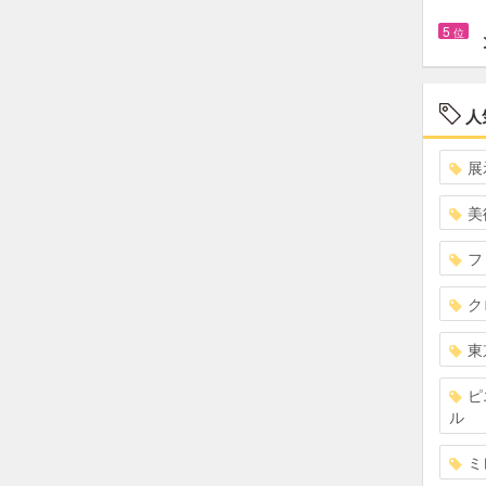
5
位
人
展
美
フ
ク
東
ピ
ル
ミ