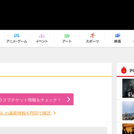
P
まるで原作の世界から飛
び出してきたよう！ 圧…
ラスでチケット情報をチェック！
ｅｐｌｕｓ ｗｅｅｋｅ
ｎｄ ｃｌｕｂ
る の最新情報をRSSで購読
ＲｅｏＮａ“ピルグリム”