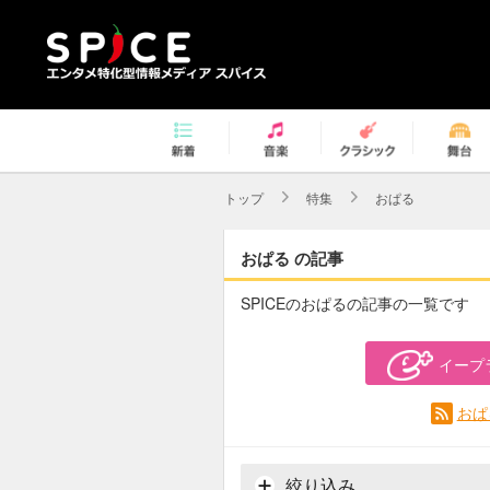
トップ
特集
おぱる
おぱる の記事
SPICEのおぱるの記事の一覧です
イープ
おぱ
絞り込み