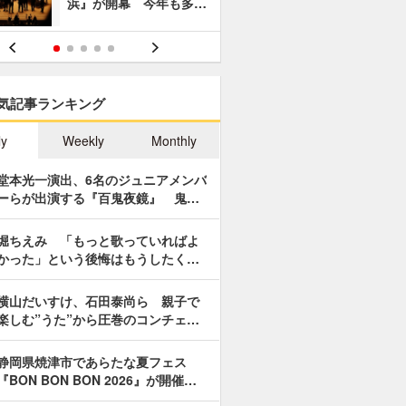
浜』が開幕 今年も多…
あやつり人
気記事ランキング
ly
Weekly
Monthly
堂本光一演出、6名のジュニアメンバ
ーらが出演する『百鬼夜鏡』 鬼…
堀ちえみ 「もっと歌っていればよ
かった」という後悔はもうしたく…
横山だいすけ、石田泰尚ら 親子で
楽しむ”うた”から圧巻のコンチェ…
静岡県焼津市であらたな夏フェス
『BON BON BON 2026』が開催…