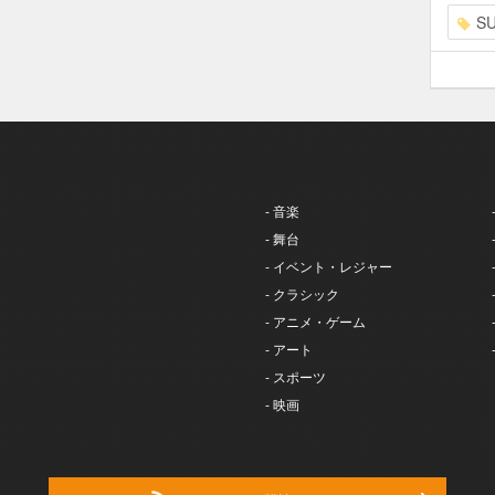
S
- 音楽
- 舞台
- イベント・レジャー
- クラシック
- アニメ・ゲーム
- アート
- スポーツ
- 映画