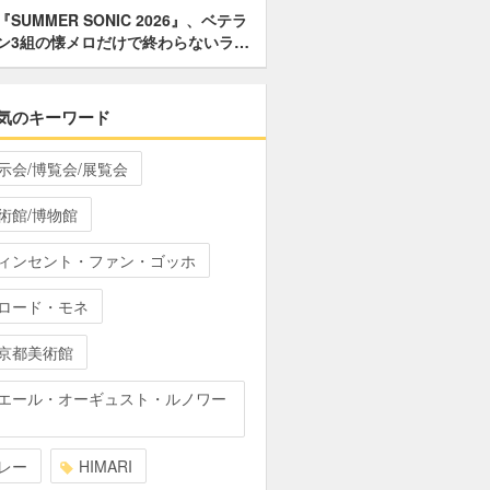
『SUMMER SONIC 2026』、ベテラ
ン3組の懐メロだけで終わらないラ…
気のキーワード
示会/博覧会/展覧会
術館/博物館
ィンセント・ファン・ゴッホ
ロード・モネ
京都美術館
エール・オーギュスト・ルノワー
レー
HIMARI