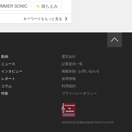
UMMER SONIC
堀ちえみ
キーワードをもっと見る
- 動画
運営会社
- ニュース
記事提供一覧
- インタビュー
掲載依頼 / お問い合わせ
- レポート
採用情報
- コラム
利用規約
- 特集
プライバシーポリシー
JASRAC許諾第9008487009Y31018号