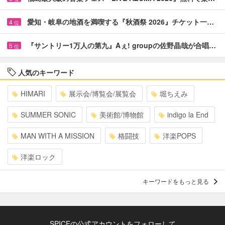
愛知・岐阜の地酒を満喫する『秋酒祭 2026』チケット一…
4
位
『サントリー1万人の第九』Aぇ! groupの佐野晶哉が合唱…
5
位
人気のキーワード
HIMARI
展示会/博覧会/展覧会
堀ちえみ
SUMMER SONIC
美術館/博物館
indigo la End
MAN WITH A MISSION
格闘技
洋楽POPS
洋楽ロック
キーワードをもっと見る
SPICEの公式アカウントをフォローして