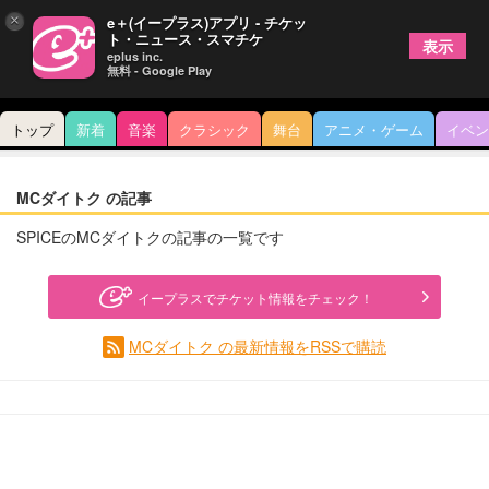
×
e＋(イープラス)アプリ - チケッ
ト・ニュース・スマチケ
表示
eplus inc.
無料 - Google Play
トップ
新着
音楽
クラシック
舞台
アニメ・ゲーム
イベン
MCダイトク の記事
SPICEのMCダイトクの記事の一覧です
イープラスでチケット情報をチェック！
MCダイトク の最新情報をRSSで購読