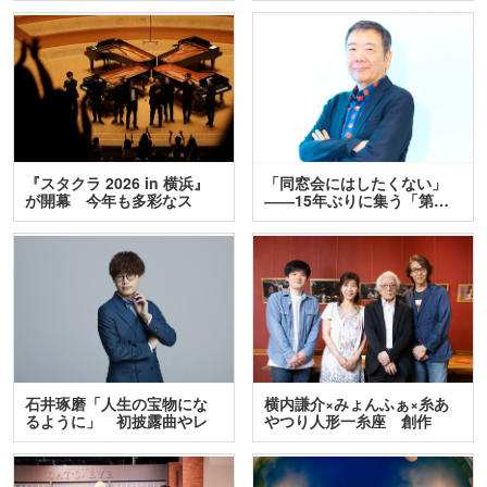
『スタクラ 2026 in 横浜』
「同窓会にはしたくない」
が開幕 今年も多彩なス
――15年ぶりに集う「第…
テ…
石井琢磨「人生の宝物にな
横内謙介×みょんふぁ×糸あ
るように」 初披露曲やレ
やつり人形一糸座 創作
ア…
人…