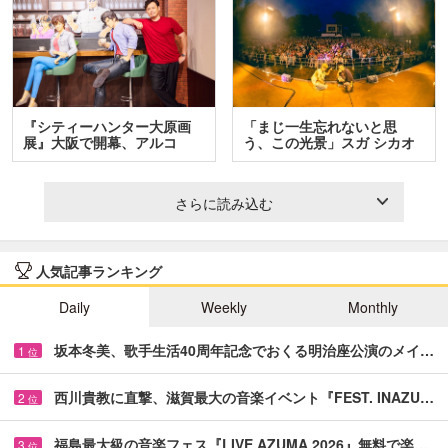
『シティーハンター大原画
「まじ一生忘れないと思
展』大阪で開幕、アルコ
う、この光景」スガ シカオ
＆…
と…
さらに読み込む
人気記事ランキング
Daily
Weekly
Monthly
坂本冬美、歌手生活40周年記念でおくる明治座公演のメイ…
1
位
西川貴教に直撃、滋賀最大の音楽イベント『FEST. INAZU…
2
位
福島最大級の音楽フェス『LIVE AZUMA 2026』無料で楽…
3
位