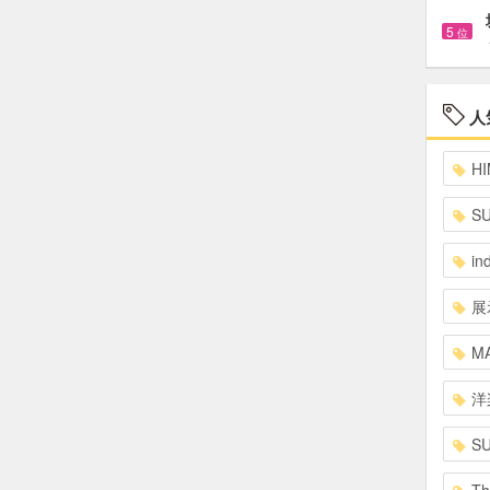
5
位
人
HI
S
in
展
MA
洋
S