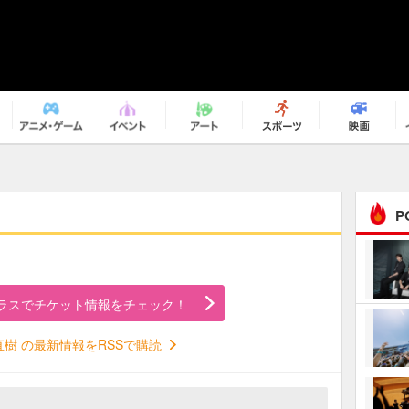
P
まるで原作の世界から飛
び出してきたよう！ 圧…
ラスでチケット情報をチェック！
ｅｐｌｕｓ ｗｅｅｋｅ
ｎｄ ｃｌｕｂ
直樹 の最新情報をRSSで購読
ＲｅｏＮａ“ピルグリム”