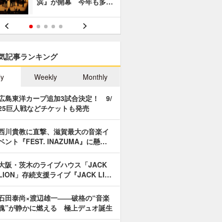
浜』が開幕 今年も多…
あやつり人
気記事ランキング
ly
Weekly
Monthly
広島東洋カープ追加3試合決定！ 9/
25巨人戦などチケットも発売
西川貴教に直撃、滋賀最大の音楽イ
ベント『FEST. INAZUMA』に懸…
大阪・茨木のライブハウス「JACK
LION」存続支援ライブ『JACK LI…
石田泰尚×渡辺雄一――破格の“音楽
魂”が静かに燃える 極上デュオ誕生