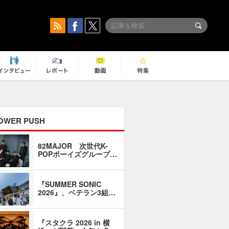
OWER PUSH
82MAJOR 次世代K-
「同窓会に
POPボーイズグループ…
い」――1
『SUMMER SONIC
石井琢磨「
2026』、ベテラン3組…
なるように
『スタクラ 2026 in 横
横内謙介×