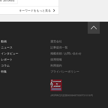
e Strokes
キーワードをもっと見る
- 動画
運営会社
- ニュース
記事提供一覧
- インタビュー
掲載依頼 / お問い合わせ
- レポート
採用情報
- コラム
利用規約
- 特集
プライバシーポリシー
JASRAC許諾第9008487009Y31018号