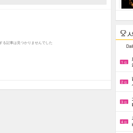
人
する記事は見つかりませんでした
Dai
1
位
2
位
3
位
4
位