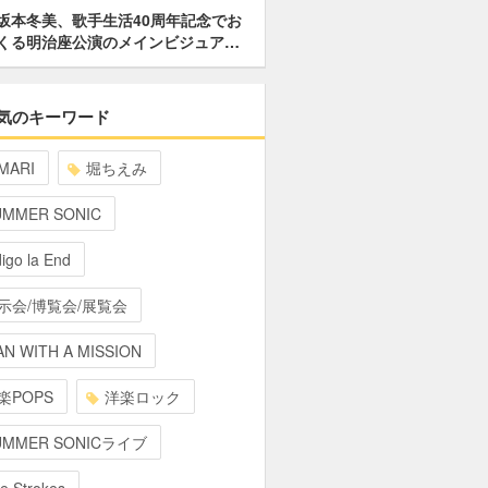
坂本冬美、歌手生活40周年記念でお
くる明治座公演のメインビジュア…
気のキーワード
MARI
堀ちえみ
UMMER SONIC
digo la End
示会/博覧会/展覧会
N WITH A MISSION
楽POPS
洋楽ロック
UMMER SONICライブ