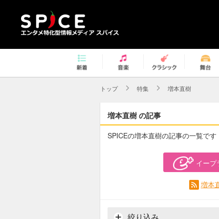
トップ
特集
増本直樹
増本直樹 の記事
SPICEの増本直樹の記事の一覧です
イープ
増本
絞り込み