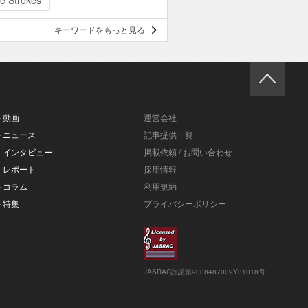
e Strokes
キーワードをもっと見る
- 動画
運営会社
- ニュース
記事提供一覧
- インタビュー
掲載依頼 / お問い合わせ
- レポート
採用情報
- コラム
利用規約
- 特集
プライバシーポリシー
JASRAC許諾第9008487009Y31018号