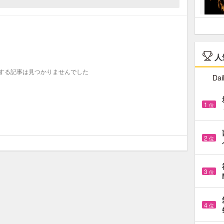
人
する記事は見つかりませんでした
Dai
1
位
2
位
3
位
4
位