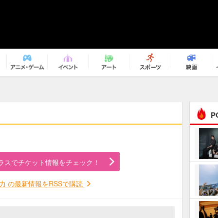
P
まるで原作の世界から飛
び出してきたよう！ 圧…
ラスでチケット情報をチェック！
ｅｐｌｕｓ ｗｅｅｋｅ
ｎｄ ｃｌｕｂ
力 の最新情報をRSSで購読
ＲｅｏＮａ“ピルグリム”