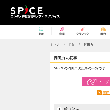
トップ
特集
岡田力
岡田力 の記事
SPICEの岡田力の記事の一覧です
イープ
岡田
絞り込み