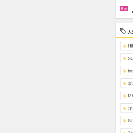
5
位
人
HI
S
in
展
MA
洋
S