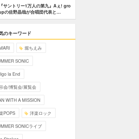
『サントリー1万人の第九』Aぇ! gro
upの佐野晶哉が合唱団代表と…
気のキーワード
MARI
堀ちえみ
UMMER SONIC
digo la End
示会/博覧会/展覧会
N WITH A MISSION
楽POPS
洋楽ロック
UMMER SONICライブ