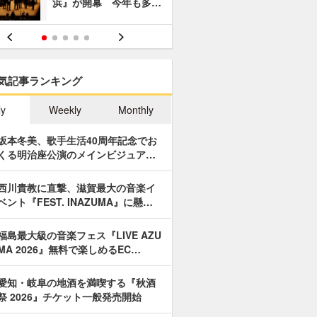
浜』が開幕 今年も多…
あやつり人
気記事ランキング
ly
Weekly
Monthly
坂本冬美、歌手生活40周年記念でお
くる明治座公演のメインビジュア…
西川貴教に直撃、滋賀最大の音楽イ
ベント『FEST. INAZUMA』に懸…
福島最大級の音楽フェス『LIVE AZU
MA 2026』無料で楽しめるEC…
愛知・岐阜の地酒を満喫する『秋酒
祭 2026』チケット一般発売開始