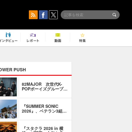
OWER PUSH
82MAJOR 次世代K-
「同窓会に
POPボーイズグループ…
い」――1
『SUMMER SONIC
石井琢磨「
2026』、ベテラン3組…
なるように
『スタクラ 2026 in 横
横内謙介×