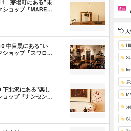
11 茅場町にある”未
クショップ『MARE…
5
位
人
10 中目黒にある”い
HI
クショップ『スワロ…
S
in
展
9 下北沢にある”楽し
MA
ショップ『ナンセン…
洋
S