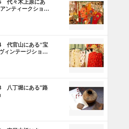
.5 代々木上原にあ
”アンティークショ…
.4 代官山にある“宝
 ヴィンテージショ…
.3 八丁堀にある"路
』