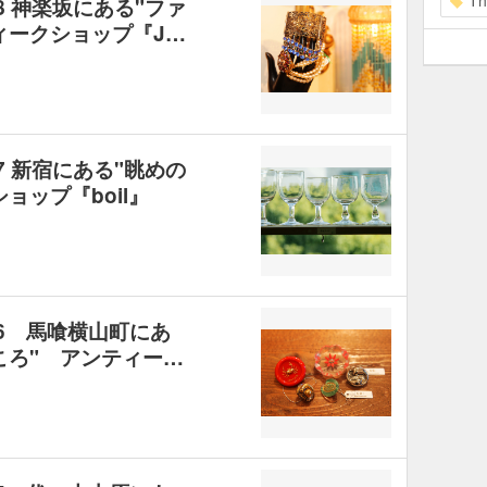
Th
8 神楽坂にある"ファ
ィークショップ『J…
7 新宿にある"眺めの
ョップ『boil』
.6 馬喰横山町にあ
ころ" アンティー…