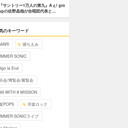
『サントリー1万人の第九』Aぇ! gro
upの佐野晶哉が合唱団代表と…
気のキーワード
MARI
堀ちえみ
UMMER SONIC
digo la End
示会/博覧会/展覧会
N WITH A MISSION
楽POPS
洋楽ロック
UMMER SONICライブ