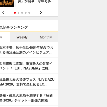
浜』が開幕 今年も多…
あやつり人
気記事ランキング
ly
Weekly
Monthly
坂本冬美、歌手生活40周年記念でお
くる明治座公演のメインビジュア…
西川貴教に直撃、滋賀最大の音楽イ
ベント『FEST. INAZUMA』に懸…
福島最大級の音楽フェス『LIVE AZU
MA 2026』無料で楽しめるEC…
愛知・岐阜の地酒を満喫する『秋酒
祭 2026』チケット一般発売開始