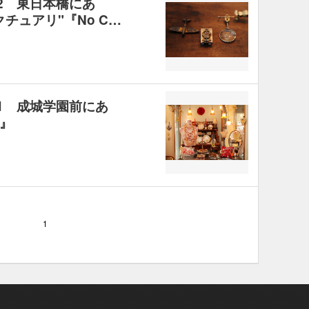
.2 東日本橋にあ
チュアリ"『No C…
.1 成城学園前にあ
c』
1