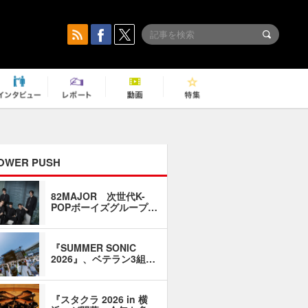
OWER PUSH
82MAJOR 次世代K-
「同窓会に
POPボーイズグループ…
い」――1
『SUMMER SONIC
石井琢磨「
2026』、ベテラン3組…
なるように
『スタクラ 2026 in 横
横内謙介×