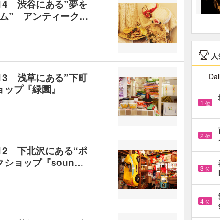
14 渋谷にある”夢を
ム” アンティーク…
人
13 浅草にある”下町
Dai
ョップ『緑園』
1
位
2
位
12 下北沢にある“ポ
ショップ『soun…
3
位
4
位