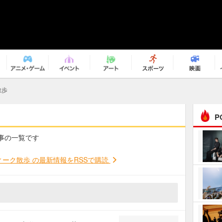
散歩
P
記事の一覧です
まるで原作の世界から飛
び出してきたよう！ 圧…
ーク散歩 の最新情報をRSSで購読
ｅｐｌｕｓ ｗｅｅｋｅ
ｎｄ ｃｌｕｂ
ＲｅｏＮａ“ピルグリム”