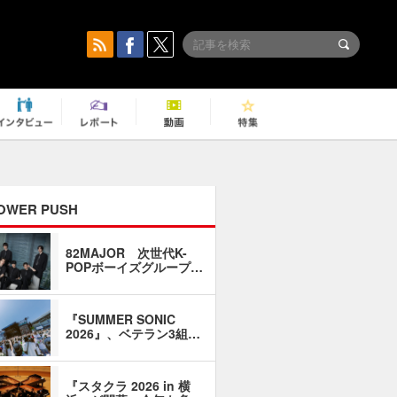
OWER PUSH
82MAJOR 次世代K-
「同窓会に
POPボーイズグループ…
い」――1
『SUMMER SONIC
石井琢磨「
2026』、ベテラン3組…
なるように
『スタクラ 2026 in 横
横内謙介×