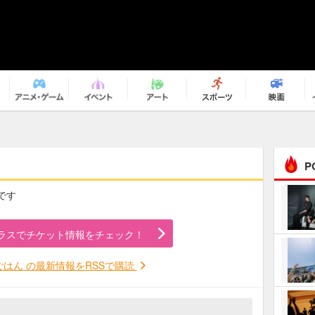
P
です
まるで原作の世界から飛
び出してきたよう！ 圧…
ラスでチケット情報をチェック！
ｅｐｌｕｓ ｗｅｅｋｅ
ｎｄ ｃｌｕｂ
ごはん の最新情報をRSSで購読
ＲｅｏＮａ“ピルグリム”