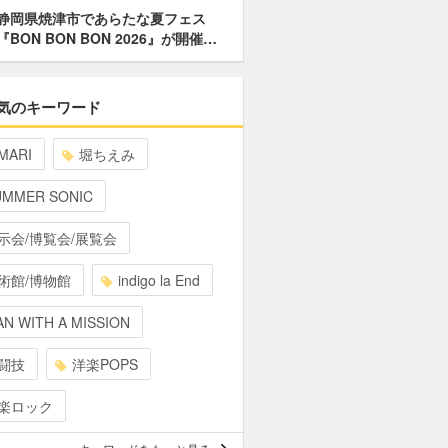
静岡県焼津市であらたな夏フェス
『BON BON BON 2026』が開催…
気のキーワード
MARI
堀ちえみ
UMMER SONIC
示会/博覧会/展覧会
術館/博物館
indigo la End
N WITH A MISSION
闘技
洋楽POPS
楽ロック