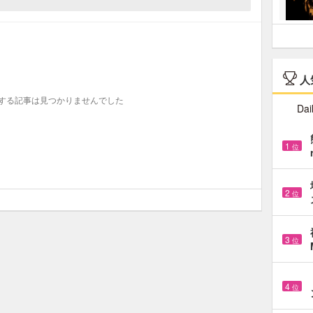
人
する記事は見つかりませんでした
Dai
1
位
2
位
3
位
4
位