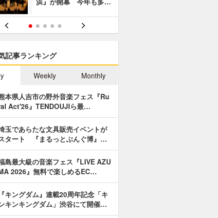
浜』が開幕 今年も多…
あやつり人
気記事ランキング
ly
Weekly
Monthly
熊本県人吉市の野外音楽フェス『Ru
ral Act'26』TENDOUJIら最…
埼玉であらたな文具販売イベントが
スタート 『まるっとぶんぐ博』…
福島最大級の音楽フェス『LIVE AZU
MA 2026』無料で楽しめるEC…
『キングダム』連載20周年記念「キ
ンキンキングダム」渋谷にて開催…