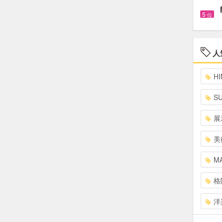
5
位
人
HI
S
展
美
MA
格
洋