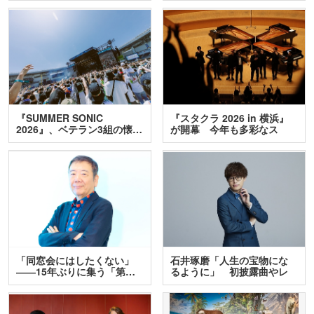
『SUMMER SONIC
『スタクラ 2026 in 横浜』
2026』、ベテラン3組の懐…
が開幕 今年も多彩なス
テ…
「同窓会にはしたくない」
石井琢磨「人生の宝物にな
――15年ぶりに集う「第…
るように」 初披露曲やレ
ア…