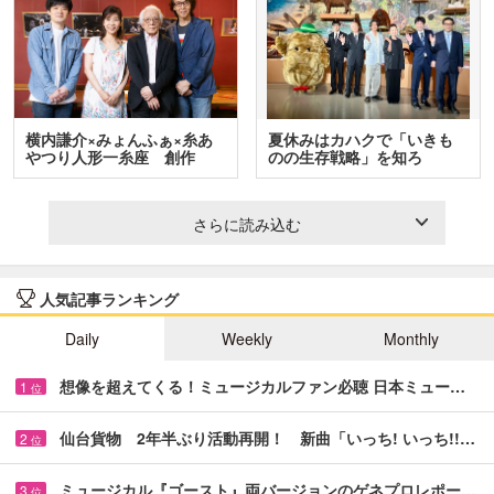
横内謙介×みょんふぁ×糸あ
夏休みはカハクで「いきも
やつり人形一糸座 創作
のの生存戦略」を知ろ
人…
う！ …
さらに読み込む
人気記事ランキング
Daily
Weekly
Monthly
想像を超えてくる！ミュージカルファン必聴 日本ミュー…
1
位
仙台貨物 2年半ぶり活動再開！ 新曲「いっち! いっち!!…
2
位
ミュージカル『ゴースト』両バージョンのゲネプロレポー…
3
位