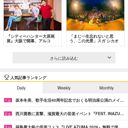
『シティーハンター大原画
「まじ一生忘れないと思
展』大阪で開幕、アルコ
う、この光景」スガ シカオ
＆…
と…
さらに読み込む
人気記事ランキング
Daily
Weekly
Monthly
坂本冬美、歌手生活40周年記念でおくる明治座公演のメイ…
1
位
西川貴教に直撃、滋賀最大の音楽イベント『FEST. INAZU…
2
位
福島最大級の音楽フェス『LIVE AZUMA 2026』無料で楽…
3
位