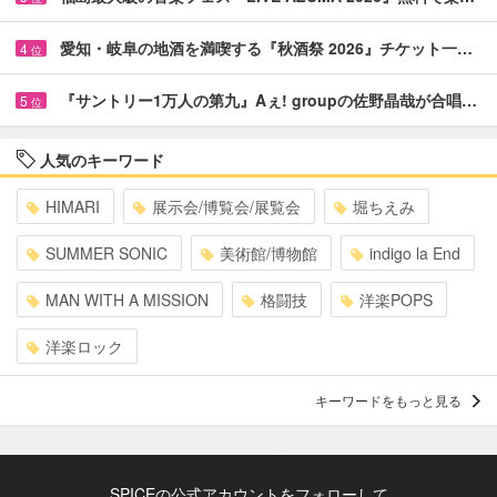
愛知・岐阜の地酒を満喫する『秋酒祭 2026』チケット一…
4
位
『サントリー1万人の第九』Aぇ! groupの佐野晶哉が合唱…
5
位
人気のキーワード
HIMARI
展示会/博覧会/展覧会
堀ちえみ
SUMMER SONIC
美術館/博物館
indigo la End
MAN WITH A MISSION
格闘技
洋楽POPS
洋楽ロック
キーワードをもっと見る
SPICEの公式アカウントをフォローして