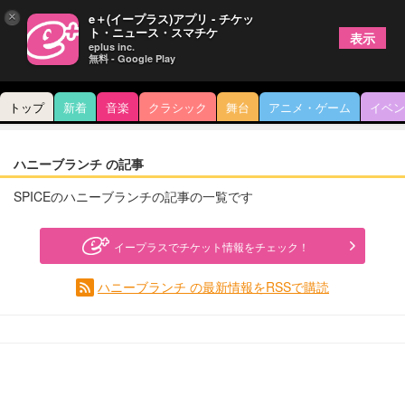
×
e＋(イープラス)アプリ - チケッ
ト・ニュース・スマチケ
表示
eplus inc.
無料 - Google Play
トップ
新着
音楽
クラシック
舞台
アニメ・ゲーム
イベン
ハニーブランチ の記事
SPICEのハニーブランチの記事の一覧です
イープラスでチケット情報をチェック！
ハニーブランチ の最新情報をRSSで購読