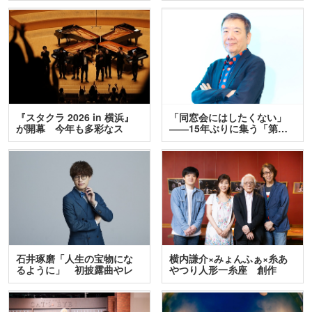
『スタクラ 2026 in 横浜』
「同窓会にはしたくない」
が開幕 今年も多彩なス
――15年ぶりに集う「第…
テ…
石井琢磨「人生の宝物にな
横内謙介×みょんふぁ×糸あ
るように」 初披露曲やレ
やつり人形一糸座 創作
ア…
人…